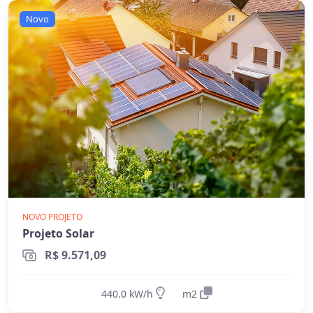
rede elétrica (áreas rurais remotas,
Novo
fazendas, etc.)
Permitem ter energia mesmo durante
apagões (quando há baterias)
Mais caros
- devido ao custo das baterias
e necessidade de dimensionamento
maior
Requerem dimensionamento cuidadoso
para garantir energia suficiente mesmo
em períodos de menor geração
NOVO PROJETO
Qual escolher?
Projeto Solar
Para a maioria dos consumidores, o sistema
R$ 9.571,09
on-grid é a melhor opção
por ser mais
econômico e eficiente. O sistema off-grid só é
440.0 kW/h
m2
recomendado quando não há acesso à rede