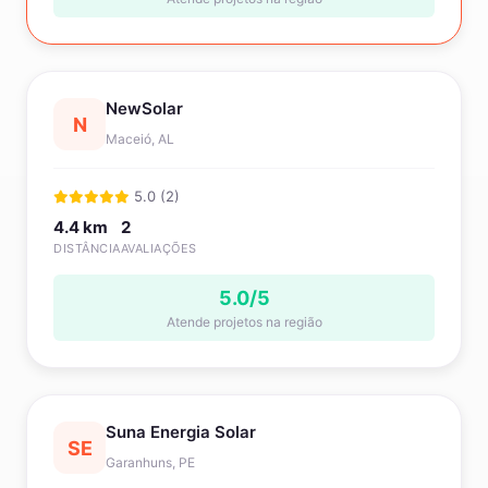
NewSolar
N
Maceió, AL
5.0 (2)
4.4 km
2
DISTÂNCIA
AVALIAÇÕES
5.0/5
Atende projetos na região
Suna Energia Solar
SE
Garanhuns, PE