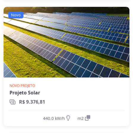
elétrica ou quando há necessidade crítica de
energia durante apagões. Aprofunde nos
Novo
guias
on-grid e Fio B (2026)
,
energia solar
híbrida
e
off-grid
.
NOVO PROJETO
Projeto Solar
R$ 9.376,81
440.0 kW/h
m2