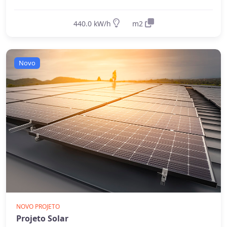
440.0 kW/h
m2
Novo
NOVO PROJETO
Projeto Solar