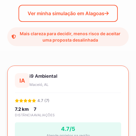
Ver minha simulação em Alagoas
Mais clareza para decidir, menos risco de aceitar
uma proposta desalinhada
i9 Ambiental
IA
Maceió, AL
4.7 (7)
7.2 km
7
DISTÂNCIA
AVALIAÇÕES
4.7/5
Atende projetos na região