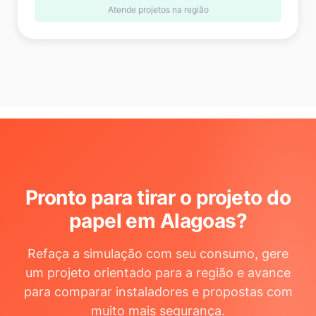
Atende projetos na região
Pronto para tirar o projeto do
papel em Alagoas
?
Refaça a simulação com seu consumo, gere
um projeto orientado para a região e avance
para comparar instaladores e propostas com
muito mais segurança.