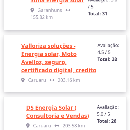
Suna Energia Solar
/ 5
Garanhuns
Total: 31
155.82 km
Valloriza soluções -
Avaliação:
4.5 / 5
Energia solar, Moto
Total: 28
Avelloz, seguro,
certificado digital, credito
Caruaru
203.16 km
DS Energia Solar (
Avaliação:
5.0 / 5
Consultoria e Vendas)
Total: 26
Caruaru
203.58 km