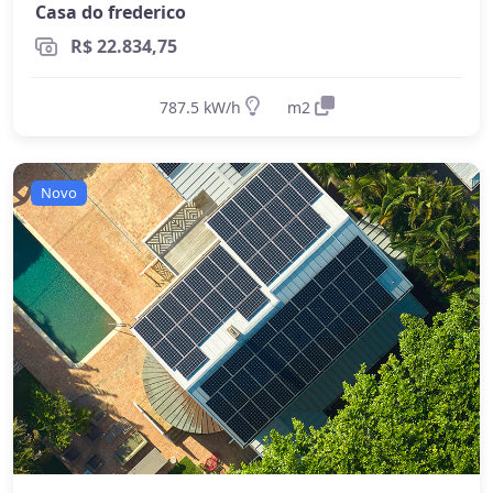
Casa do frederico
R$ 22.834,75
787.5 kW/h
m2
Novo