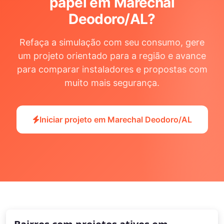
papel em Marechal
Deodoro/AL
?
Refaça a simulação com seu consumo, gere
um projeto orientado para a região e avance
para comparar instaladores e propostas com
muito mais segurança.
Iniciar projeto em Marechal Deodoro/AL