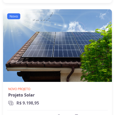
Ideal para propriedades sem acesso à
rede elétrica (áreas rurais remotas,
Novo
fazendas, etc.)
Permitem ter energia mesmo durante
apagões (quando há baterias)
Mais caros
- devido ao custo das baterias
e necessidade de dimensionamento
maior
Requerem dimensionamento cuidadoso
para garantir energia suficiente mesmo
em períodos de menor geração
NOVO PROJETO
Qual escolher?
Projeto Solar
Para a maioria dos consumidores, o sistema
R$ 9.198,95
on-grid é a melhor opção
por ser mais
econômico e eficiente. O sistema off-grid só é