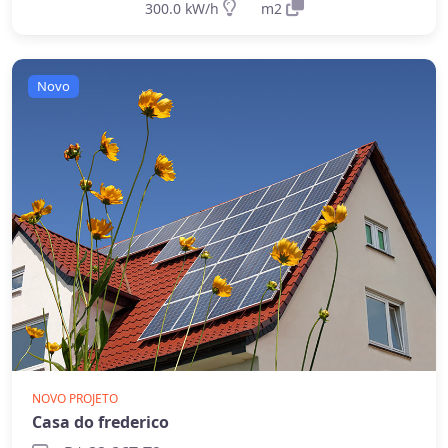
300.0 kW/h
m2
recomendado quando não há acesso à rede
elétrica ou quando há necessidade crítica de
energia durante apagões. Aprofunde nos
Novo
guias
on-grid e Fio B (2026)
,
energia solar
híbrida
e
off-grid
.
NOVO PROJETO
Casa do frederico