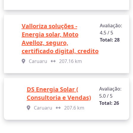
Valloriza soluções -
Avaliação:
4.5 / 5
Energia solar, Moto
Total: 28
Avelloz, seguro,
certificado digital, credito
Caruaru
207.16 km
DS Energia Solar (
Avaliação:
5.0 / 5
Consultoria e Vendas)
Total: 26
Caruaru
207.6 km