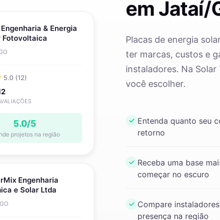
em Jataí/
 Engenharia & Energia
 Fotovoltaica
Placas de energia sola
 GO
ter marcas, custos e g
instaladores. Na Solar
5.0 (12)
você escolher.
12
AVALIAÇÕES
Entenda quanto seu 
5.0/5
retorno
nde projetos na região
Receba uma base mais
começar no escuro
arMix Engenharia
ica e Solar Ltda
Compare instaladores
 GO
presença na região