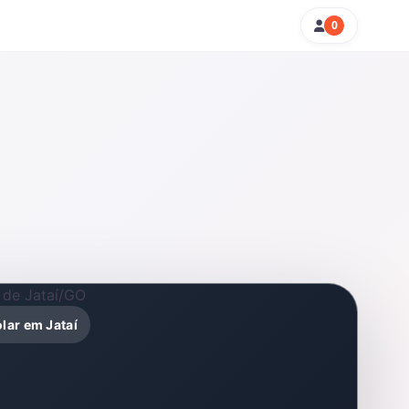
0
olar em Jataí