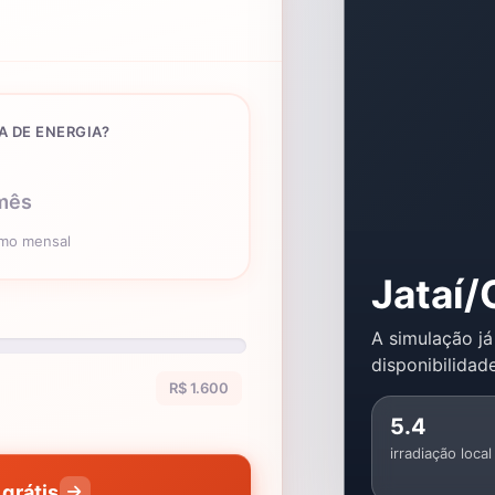
A DE ENERGIA?
mês
umo mensal
Jataí
A simulação já
disponibilidade
R$ 1.600
5.4
irradiação local
grátis