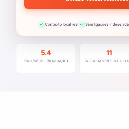
Contexto local real
Sem ligações indesejada
5.4
11
KWH/M² DE IRRADIAÇÃO
INSTALADORES NA CID