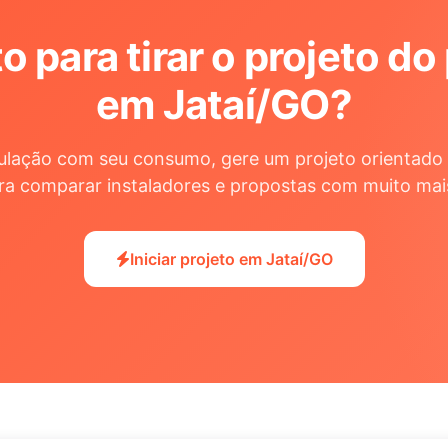
o para tirar o projeto do
em Jataí/GO
?
ulação com seu consumo, gere um projeto orientado 
ra comparar instaladores e propostas com muito mai
Iniciar projeto em Jataí/GO