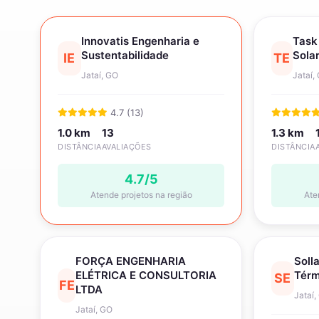
Innovatis Engenharia e
Task
Sustentabilidade
Solar
IE
TE
Jataí, GO
Jataí,
4.7 (13)
1.0 km
13
1.3 km
DISTÂNCIA
AVALIAÇÕES
DISTÂNCIA
4.7/5
Atende projetos na região
Ate
FORÇA ENGENHARIA
Soll
ELÉTRICA E CONSULTORIA
Térm
SE
FE
LTDA
Jataí,
Jataí, GO