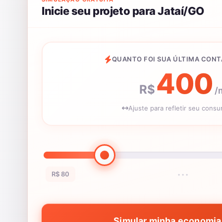
Inicie seu projeto para Jataí/GO
QUANTO FOI SUA ÚLTIMA CONT
400
R$
/
Ajuste para refletir seu cons
R$ 80
•••
Simular minha economia 