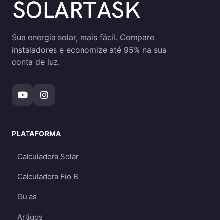
Requerem dimensionamento cuidadoso
para garantir energia suficiente mesmo
em períodos de menor geração
Sua energia solar, mais fácil. Compare
instaladores e economize até 95% na sua
Qual escolher?
conta de luz.
Para a maioria dos consumidores, o sistema
on-grid é a melhor opção
por ser mais
econômico e eficiente. O sistema off-grid só é
recomendado quando não há acesso à rede
elétrica ou quando há necessidade crítica de
PLATAFORMA
energia durante apagões. Aprofunde nos
Calculadora Solar
guias
on-grid e Fio B (2026)
,
energia solar
híbrida
e
off-grid
.
Calculadora Fio B
Guias
Artigos