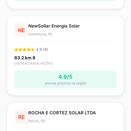
NewSollar Energia Solar
NE
Garanhuns, PE
4.9 (8)
63.2 km
8
DISTÂNCIA
AVALIAÇÕES
4.9/5
Atende projetos na região
ROCHA E CORTEZ SOLAR LTDA
RE
Recife, PE