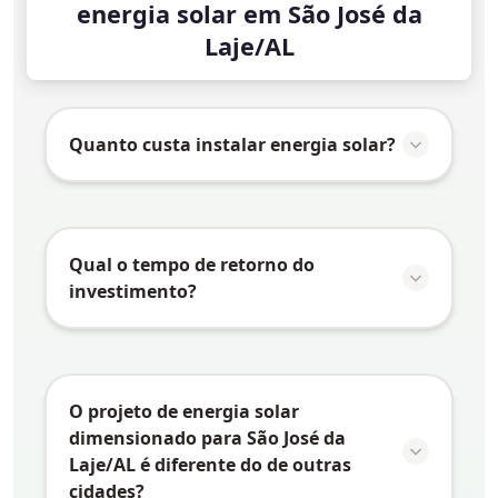
energia solar em São José da
Laje/AL
Quanto custa instalar energia solar?
O valor da instalação de energia solar em
São José da Laje/AL
varia conforme vários
fatores:
Qual o tempo de retorno do
investimento?
Consumo de energia:
Quanto maior o
consumo, maior o sistema necessário e
O tempo de retorno do investimento
maior o investimento
(payback) em energia solar depende de
Tipo de telhado:
Telhados mais
vários fatores específicos de
São José da
O projeto de energia solar
complexos podem exigir estruturas
Laje/AL
:
dimensionado para São José da
especiais
Laje/AL é diferente do de outras
Tarifa de energia:
Quanto maior a tarifa
Tamanho do sistema:
Sistemas
cidades?