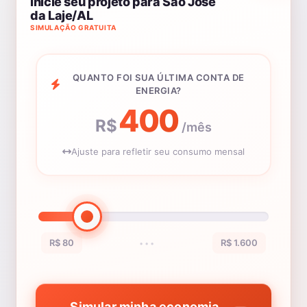
Inicie seu projeto para São José
da Laje/AL
SIMULAÇÃO GRATUITA
QUANTO FOI SUA ÚLTIMA CONTA DE
ENERGIA?
400
R$
/mês
Ajuste para refletir seu consumo mensal
R$ 80
R$ 1.600
•••
Simular minha economia