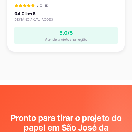
5.0 (8)
64.0 km
8
DISTÂNCIA
AVALIAÇÕES
5.0/5
Atende projetos na região
Pronto para tirar o projeto do
papel em São José da