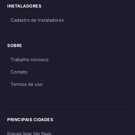
INSTALADORES
Para a maioria dos consumidores, o sistema
on-grid é a melhor opção
por ser mais
Cadastro de Instaladores
econômico e eficiente. O sistema off-grid só é
recomendado quando não há acesso à rede
elétrica ou quando há necessidade crítica de
SOBRE
energia durante apagões. Aprofunde nos
Trabalhe conosco
guias
on-grid e Fio B (2026)
,
energia solar
híbrida
e
off-grid
.
Contato
Termos de uso
PRINCIPAIS CIDADES
Energia Solar São Paulo