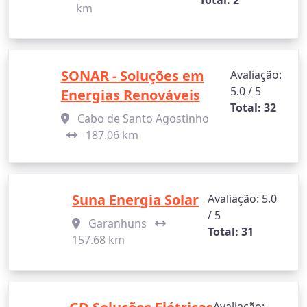
Total: 2
km
SONAR - Soluções em
Avaliação:
5.0 / 5
Energias Renováveis
Total: 32
Cabo de Santo Agostinho
187.06 km
Suna Energia Solar
Avaliação: 5.0
/ 5
Garanhuns
Total: 31
157.68 km
Avaliação: