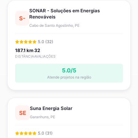
SONAR - Soluções em Energias
Renováveis
S-
Cabo de Santo Agostinho, PE
5.0 (32)
187.1 km
32
DISTÂNCIA
AVALIAÇÕES
5.0/5
Atende projetos na região
Suna Energia Solar
SE
Garanhuns, PE
5.0 (31)