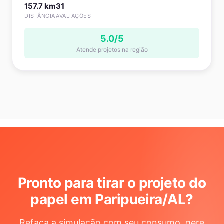
157.7 km
31
DISTÂNCIA
AVALIAÇÕES
5.0/5
Atende projetos na região
Pronto para tirar o projeto do
papel em Paripueira/AL
?
Refaça a simulação com seu consumo, gere