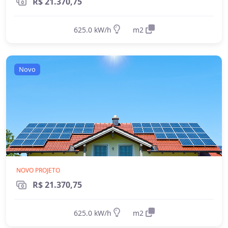
R$ 21.370,75
625.0 kW/h
m2
Novo
NOVO PROJETO
R$ 21.370,75
625.0 kW/h
m2