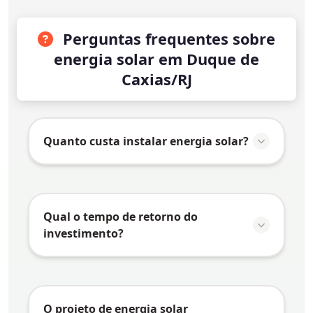
Perguntas frequentes sobre
energia solar em Duque de
Caxias/RJ
Quanto custa instalar energia solar?
O valor da instalação de energia solar em
Duque de Caxias/RJ
varia conforme vários
fatores:
Qual o tempo de retorno do
investimento?
Consumo de energia:
Quanto maior o
consumo, maior o sistema necessário e
O tempo de retorno do investimento
maior o investimento
(payback) em energia solar depende de
Tipo de telhado:
Telhados mais
vários fatores específicos de
Duque de
O projeto de energia solar