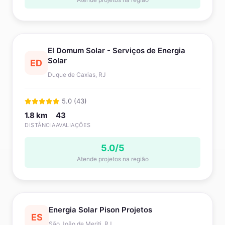
El Domum Solar - Serviços de Energia
Solar
ED
Duque de Caxias, RJ
5.0 (43)
1.8 km
43
DISTÂNCIA
AVALIAÇÕES
5.0/5
Atende projetos na região
Energia Solar Pison Projetos
ES
São João de Meriti, RJ