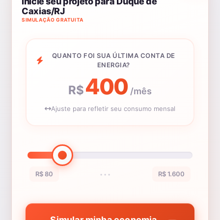
Inicie seu projeto para Duque de
Caxias/RJ
SIMULAÇÃO GRATUITA
QUANTO FOI SUA ÚLTIMA CONTA DE
ENERGIA?
400
R$
/mês
Ajuste para refletir seu consumo mensal
R$ 80
R$ 1.600
•••
Simular minha economia