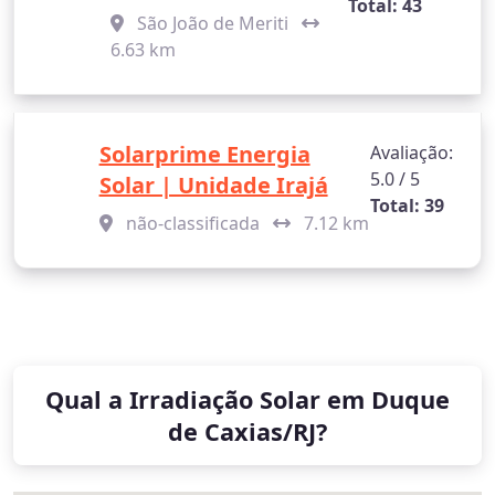
Total: 43
São João de Meriti
6.63 km
Solarprime Energia
Avaliação:
5.0 / 5
Solar | Unidade Irajá
Total: 39
não-classificada
7.12 km
Qual a Irradiação Solar em Duque
de Caxias/RJ?