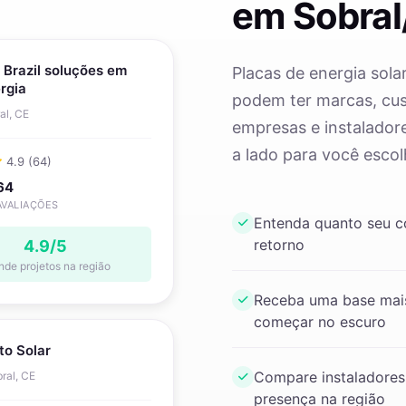
em Sobral
 Brazil soluções em
Placas de energia sola
rgia
podem ter marcas, cust
al, CE
empresas e instaladore
a lado para você escol
4.9 (64)
64
AVALIAÇÕES
Entenda quanto seu 
retorno
4.9/5
nde projetos na região
Receba uma base mais
começar no escuro
to Solar
Compare instaladores
ral, CE
presença na região