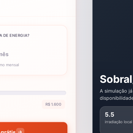
A DE ENERGIA?
mês
umo mensal
Sobra
A simulação já
disponibilidade
R$ 1.600
5.5
irradiação local
grátis