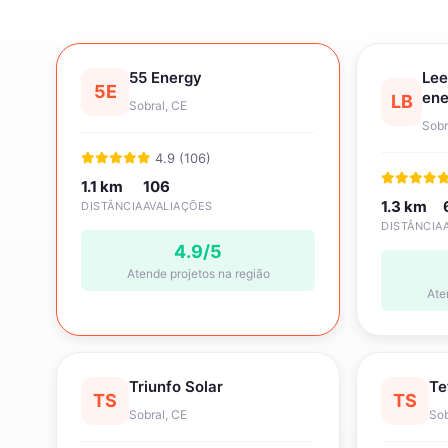
55 Energy
Lee
5E
ene
LB
Sobral, CE
Sobr
4.9 (106)
1.1 km
106
1.3 km
DISTÂNCIA
AVALIAÇÕES
DISTÂNCIA
4.9/5
Atende projetos na região
Ate
Triunfo Solar
Te
TS
TS
Sobral, CE
Sob