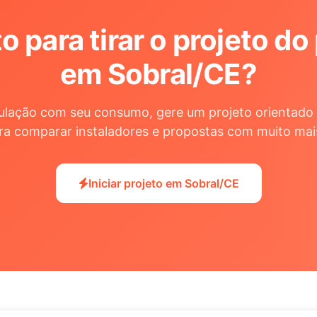
o para tirar o projeto do
em Sobral/CE
?
ulação com seu consumo, gere um projeto orientado 
ra comparar instaladores e propostas com muito mai
Iniciar projeto em Sobral/CE