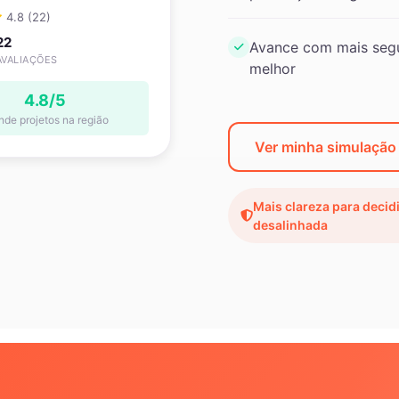
4.8 (22)
22
Avance com mais segu
AVALIAÇÕES
melhor
4.8/5
nde projetos na região
Ver minha simulação
Mais clareza para decid
desalinhada