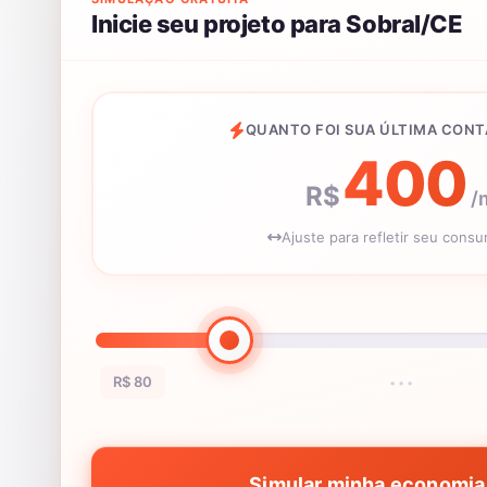
Inicie seu projeto para Sobral/CE
QUANTO FOI SUA ÚLTIMA CONT
400
R$
/
Ajuste para refletir seu cons
R$ 80
•••
Simular minha economia 