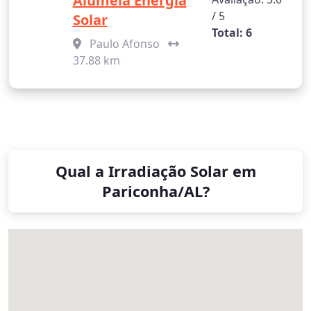
Alumeia Energia
/ 5
Solar
Total: 6
Paulo Afonso
37.88 km
Qual a Irradiação Solar em
Pariconha/AL?