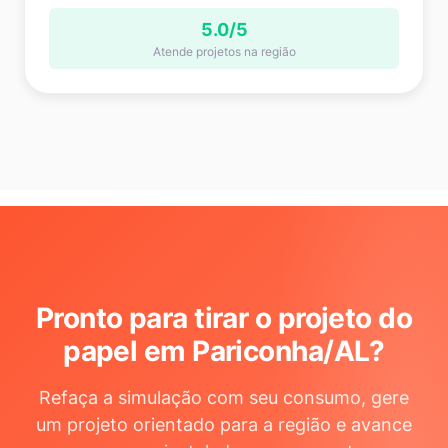
5.0/5
Atende projetos na região
Pronto para tirar o projeto do
papel em Pariconha/AL
?
Refaça a simulação com seu consumo, gere
um projeto orientado para a região e avance