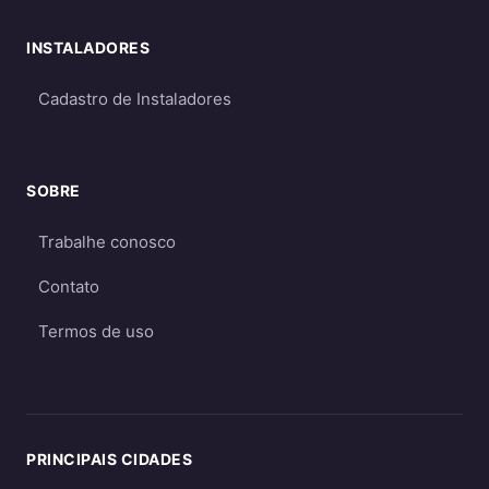
Qual escolher?
INSTALADORES
Para a maioria dos consumidores, o sistema
on-grid é a melhor opção
por ser mais
Cadastro de Instaladores
econômico e eficiente. O sistema off-grid só é
recomendado quando não há acesso à rede
elétrica ou quando há necessidade crítica de
SOBRE
energia durante apagões. Aprofunde nos
Trabalhe conosco
guias
on-grid e Fio B (2026)
,
energia solar
híbrida
e
off-grid
.
Contato
Termos de uso
PRINCIPAIS CIDADES