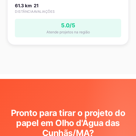
61.3 km
21
DISTÂNCIA
AVALIAÇÕES
5.0/5
Atende projetos na região
Pronto para tirar o projeto do
papel em Olho d'Água das
Cunhãs/MA
?