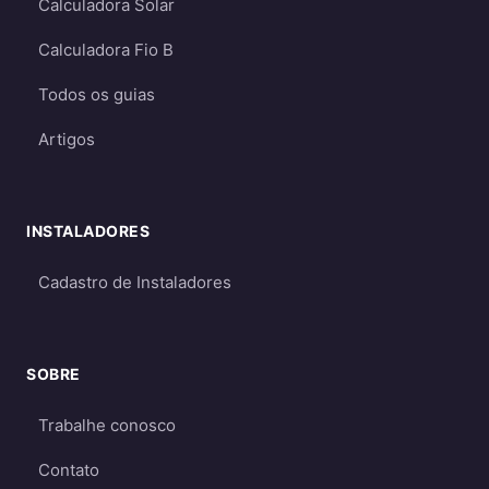
Calculadora Solar
Mais caros
- devido ao custo das baterias
e necessidade de dimensionamento
Calculadora Fio B
maior
Todos os guias
Requerem dimensionamento cuidadoso
para garantir energia suficiente mesmo
Artigos
em períodos de menor geração
Qual escolher?
INSTALADORES
Para a maioria dos consumidores, o sistema
on-grid é a melhor opção
por ser mais
Cadastro de Instaladores
econômico e eficiente. O sistema off-grid só é
recomendado quando não há acesso à rede
elétrica ou quando há necessidade crítica de
SOBRE
energia durante apagões. Aprofunde nos
Trabalhe conosco
guias
on-grid e Fio B (2026)
,
energia solar
híbrida
e
off-grid
.
Contato