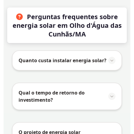
Perguntas frequentes sobre
energia solar em Olho d'Água das
Cunhãs/MA
Quanto custa instalar energia solar?
O valor da instalação de energia solar em
Olho d'Água das Cunhãs/MA
varia
conforme vários fatores:
Qual o tempo de retorno do
investimento?
Consumo de energia:
Quanto maior o
consumo, maior o sistema necessário e
O tempo de retorno do investimento
maior o investimento
(payback) em energia solar depende de
Tipo de telhado:
Telhados mais
vários fatores específicos de
Olho d'Água
O projeto de energia solar