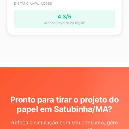
DISTÂNCIA
AVALIAÇÕES
4.3/5
Atende projetos na região
Pronto para tirar o projeto do
papel em Satubinha/MA
?
Refaça a simulação com seu consumo, gere