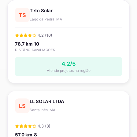
Teto Solar
TS
Lago da Pedra, MA
4.2 (10)
78.7 km
10
DISTÂNCIA
AVALIAÇÕES
4.2/5
Atende projetos na região
LL SOLAR LTDA
LS
Santa Inês, MA
4.3 (8)
57.0 km
8