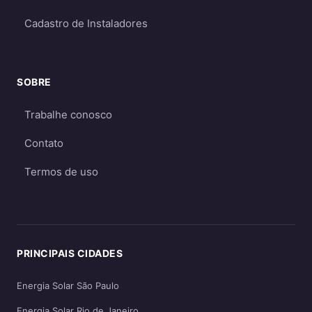
Qual escolher?
Cadastro de Instaladores
Para a maioria dos consumidores, o sistema
on-grid é a melhor opção
por ser mais
econômico e eficiente. O sistema off-grid só é
SOBRE
recomendado quando não há acesso à rede
elétrica ou quando há necessidade crítica de
Trabalhe conosco
energia durante apagões. Aprofunde nos
Contato
guias
on-grid e Fio B (2026)
,
energia solar
híbrida
e
off-grid
.
Termos de uso
PRINCIPAIS CIDADES
Energia Solar São Paulo
Energia Solar Rio de Janeiro