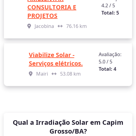
4.2 / 5
CONSULTORIA E
Total: 5
PROJETOS
Jacobina
76.16 km
Viabilize Solar -
Avaliação:
5.0 / 5
Serviços elétricos.
Total: 4
Mairi
53.08 km
Qual a Irradiação Solar em Capim
Grosso/BA?