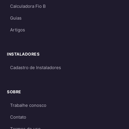
Calculadora Fio B
Mais caros
- devido ao custo das baterias
e necessidade de dimensionamento
Guias
maior
Artigos
Requerem dimensionamento cuidadoso
para garantir energia suficiente mesmo
em períodos de menor geração
INSTALADORES
Qual escolher?
Cadastro de Instaladores
Para a maioria dos consumidores, o sistema
on-grid é a melhor opção
por ser mais
econômico e eficiente. O sistema off-grid só é
SOBRE
recomendado quando não há acesso à rede
elétrica ou quando há necessidade crítica de
Trabalhe conosco
energia durante apagões. Aprofunde nos
Contato
guias
on-grid e Fio B (2026)
,
energia solar
híbrida
e
off-grid
.
Termos de uso