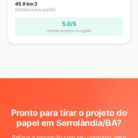
45.9 km
3
DISTÂNCIA
AVALIAÇÕES
5.0/5
Atende projetos na região
Pronto para tirar o projeto do
papel em Serrolândia/BA
?
Refaça a simulação com seu consumo, gere