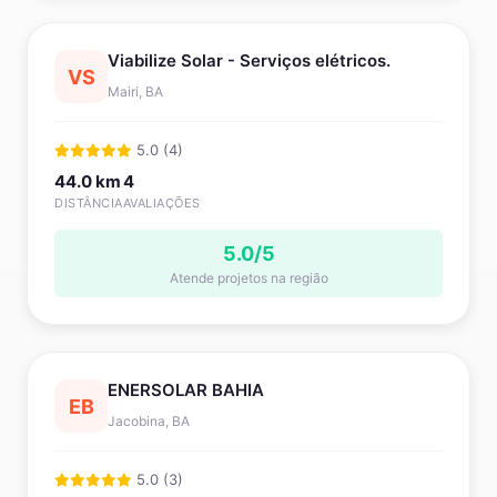
Viabilize Solar - Serviços elétricos.
VS
Mairi, BA
5.0 (4)
44.0 km
4
DISTÂNCIA
AVALIAÇÕES
5.0/5
Atende projetos na região
ENERSOLAR BAHIA
EB
Jacobina, BA
5.0 (3)