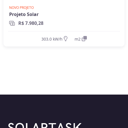
Leia o
guia completo de energia solar híbrida
Sistemas Off-Grid (isolados da rede):
NOVO PROJETO
e Fio B
e use a
calculadora didática do Fio B
Projeto Solar
para entender o efeito do autoconsumo e da
Totalmente independentes da rede
R$ 7.980,28
injeção.
elétrica
Requerem
baterias
para armazenar a
303.0 kW/h
m2
energia gerada durante o dia
Ideal para propriedades sem acesso à
rede elétrica (áreas rurais remotas,
fazendas, etc.)
Permitem ter energia mesmo durante
apagões (quando há baterias)
Mais caros
- devido ao custo das baterias
e necessidade de dimensionamento
maior
Requerem dimensionamento cuidadoso
para garantir energia suficiente mesmo