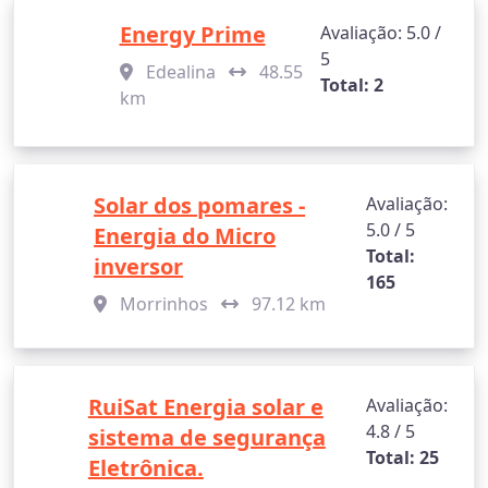
Energy Prime
Avaliação: 5.0 /
5
Edealina
48.55
Total: 2
km
Solar dos pomares -
Avaliação:
5.0 / 5
Energia do Micro
Total:
inversor
165
Morrinhos
97.12 km
RuiSat Energia solar e
Avaliação:
4.8 / 5
sistema de segurança
Total: 25
Eletrônica.