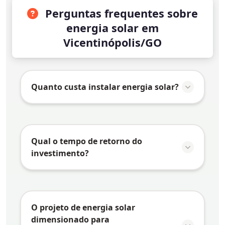
Perguntas frequentes sobre
energia solar em
Vicentinópolis/GO
Quanto custa instalar energia solar?
O valor da instalação de energia solar em
Vicentinópolis/GO
varia conforme vários
fatores:
Qual o tempo de retorno do
investimento?
Consumo de energia:
Quanto maior o
consumo, maior o sistema necessário e
O tempo de retorno do investimento
maior o investimento
(payback) em energia solar depende de
Tipo de telhado:
Telhados mais
vários fatores específicos de
O projeto de energia solar
complexos podem exigir estruturas
Vicentinópolis/GO
:
dimensionado para
especiais