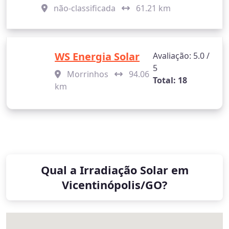
não-classificada
61.21 km
WS Energia Solar
Avaliação: 5.0 /
5
Morrinhos
94.06
Total: 18
km
Qual a Irradiação Solar em
Vicentinópolis/GO?