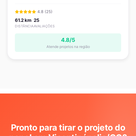
4.8 (25)
61.2 km
25
DISTÂNCIA
AVALIAÇÕES
4.8/5
Atende projetos na região
Pronto para tirar o projeto do