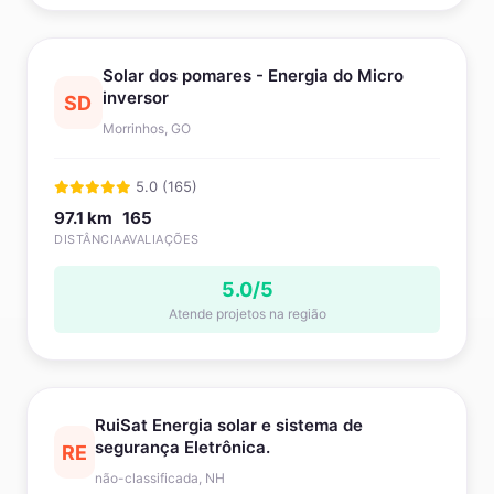
Solar dos pomares - Energia do Micro
inversor
SD
Morrinhos, GO
5.0 (165)
97.1 km
165
DISTÂNCIA
AVALIAÇÕES
5.0/5
Atende projetos na região
RuiSat Energia solar e sistema de
segurança Eletrônica.
RE
não-classificada, NH