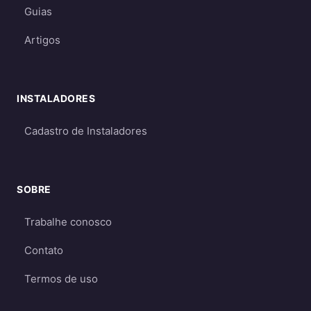
e necessidade de dimensionamento
Guias
maior
Artigos
Requerem dimensionamento cuidadoso
para garantir energia suficiente mesmo
em períodos de menor geração
INSTALADORES
Qual escolher?
Cadastro de Instaladores
Para a maioria dos consumidores, o sistema
on-grid é a melhor opção
por ser mais
econômico e eficiente. O sistema off-grid só é
SOBRE
recomendado quando não há acesso à rede
elétrica ou quando há necessidade crítica de
Trabalhe conosco
energia durante apagões. Aprofunde nos
Contato
guias
on-grid e Fio B (2026)
,
energia solar
híbrida
e
off-grid
.
Termos de uso