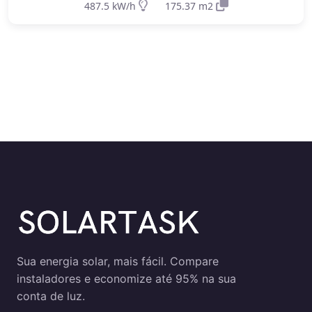
487.5 kW/h
175.37 m2
energia gerada durante o dia
Ideal para propriedades sem acesso à
rede elétrica (áreas rurais remotas,
fazendas, etc.)
Permitem ter energia mesmo durante
apagões (quando há baterias)
Mais caros
- devido ao custo das baterias
e necessidade de dimensionamento
maior
Requerem dimensionamento cuidadoso
para garantir energia suficiente mesmo
em períodos de menor geração
Qual escolher?
Sua energia solar, mais fácil. Compare
instaladores e economize até 95% na sua
Para a maioria dos consumidores, o sistema
conta de luz.
on-grid é a melhor opção
por ser mais