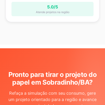
5.0/5
Atende projetos na região
Pronto para tirar o projeto do
papel em Sobradinho/BA
?
Refaça a simulação com seu consumo, gere
um projeto orientado para a região e avance