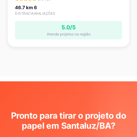
46.7 km
6
DISTÂNCIA
AVALIAÇÕES
5.0/5
Atende projetos na região
Pronto para tirar o projeto do
papel em Santaluz/BA
?