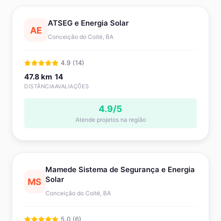
ATSEG e Energia Solar
AE
Conceição do Coité, BA
4.9 (14)
47.8 km
14
DISTÂNCIA
AVALIAÇÕES
4.9/5
Atende projetos na região
Mamede Sistema de Segurança e Energia
Solar
MS
Conceição do Coité, BA
5.0 (6)