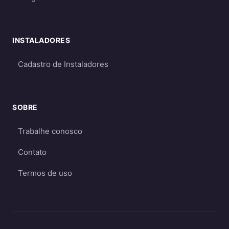
Requerem dimensionamento cuidadoso
para garantir energia suficiente mesmo
em períodos de menor geração
INSTALADORES
Qual escolher?
Cadastro de Instaladores
Para a maioria dos consumidores, o sistema
on-grid é a melhor opção
por ser mais
econômico e eficiente. O sistema off-grid só é
SOBRE
recomendado quando não há acesso à rede
elétrica ou quando há necessidade crítica de
Trabalhe conosco
energia durante apagões. Aprofunde nos
Contato
guias
on-grid e Fio B (2026)
,
energia solar
híbrida
e
off-grid
.
Termos de uso