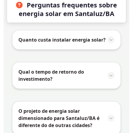
Perguntas frequentes sobre
energia solar em Santaluz/BA
Quanto custa instalar energia solar?
O valor da instalação de energia solar em
Santaluz/BA
varia conforme vários fatores:
Qual o tempo de retorno do
Consumo de energia:
Quanto maior o
investimento?
consumo, maior o sistema necessário e
maior o investimento
O tempo de retorno do investimento
Tipo de telhado:
Telhados mais
(payback) em energia solar depende de
complexos podem exigir estruturas
vários fatores específicos de
Santaluz/BA
:
O projeto de energia solar
especiais
dimensionado para Santaluz/BA é
Tarifa de energia:
Quanto maior a tarifa
Tamanho do sistema:
Sistemas
diferente do de outras cidades?
da concessionária local, mais rápido o
residenciais geralmente custam de R$