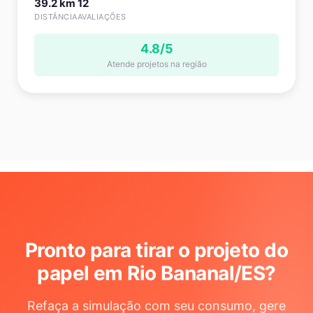
39.2 km
12
DISTÂNCIA
AVALIAÇÕES
4.8/5
Atende projetos na região
Pronto para tirar o projeto do
papel em Rio Bananal/ES
?
Refaça a simulação com seu consumo, gere