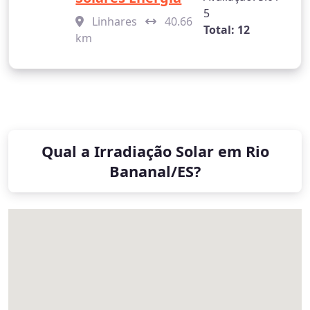
5
Linhares
40.66
Total: 12
km
Qual a Irradiação Solar em Rio
Bananal/ES?