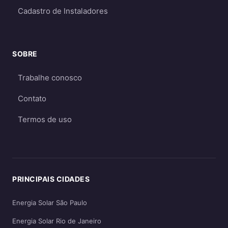
Cadastro de Instaladores
Para a maioria dos consumidores, o sistema
on-grid é a melhor opção
por ser mais
econômico e eficiente. O sistema off-grid só é
SOBRE
recomendado quando não há acesso à rede
elétrica ou quando há necessidade crítica de
Trabalhe conosco
energia durante apagões. Aprofunde nos
Contato
guias
on-grid e Fio B (2026)
,
energia solar
híbrida
e
off-grid
.
Termos de uso
PRINCIPAIS CIDADES
Energia Solar São Paulo
Energia Solar Rio de Janeiro