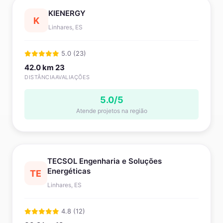
KIENERGY
K
Linhares, ES
5.0 (23)
42.0 km
23
DISTÂNCIA
AVALIAÇÕES
5.0/5
Atende projetos na região
TECSOL Engenharia e Soluções
Energéticas
TE
Linhares, ES
4.8 (12)