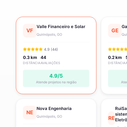
Valle Financeiro e Solar
Ga
VF
GE
Quirinópolis, GO
Qui
4.9 (44)
0.3 km
44
0.2 km
DISTÂNCIA
AVALIAÇÕES
DISTÂNCIA
4.9/5
Atende projetos na região
Ate
Nova Engenharia
RuiSa
NE
siste
Quirinópolis, GO
RE
Eletr