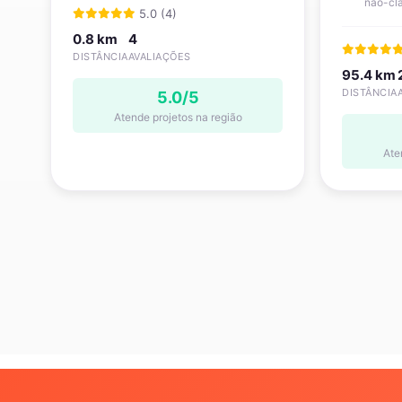
não-cla
5.0 (4)
0.8 km
4
DISTÂNCIA
AVALIAÇÕES
95.4 km
DISTÂNCIA
5.0/5
Atende projetos na região
Ate