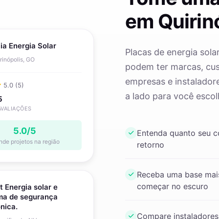
em Quirin
ia Energia Solar
Placas de energia solar
rinópolis, GO
podem ter marcas, cust
empresas e instaladore
5.0 (5)
a lado para você escol
5
AVALIAÇÕES
5.0/5
Entenda quanto seu 
nde projetos na região
retorno
Receba uma base mais
começar no escuro
t Energia solar e
ma de segurança
ônica.
Compare instaladores