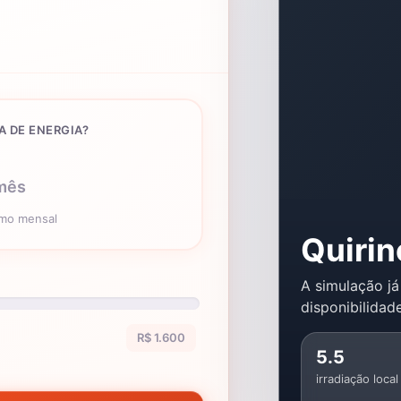
A DE ENERGIA?
mês
umo mensal
Quiri
A simulação já
disponibilidade
R$ 1.600
5.5
irradiação local