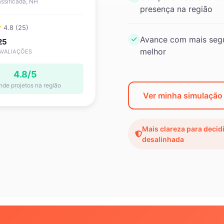
ssificada, NH
presença na região
4.8 (25)
Avance com mais segu
25
melhor
AVALIAÇÕES
4.8/5
nde projetos na região
Ver minha simulação
Mais clareza para decid
desalinhada