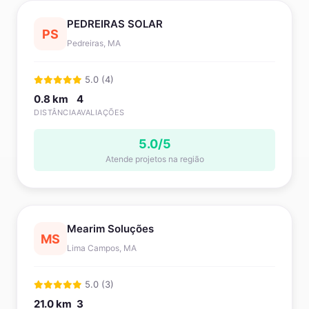
PEDREIRAS SOLAR
PS
Pedreiras, MA
5.0 (4)
0.8 km
4
DISTÂNCIA
AVALIAÇÕES
5.0/5
Atende projetos na região
Mearim Soluções
MS
Lima Campos, MA
5.0 (3)
21.0 km
3