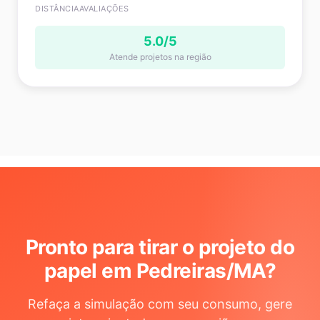
DISTÂNCIA
AVALIAÇÕES
5.0/5
Atende projetos na região
Pronto para tirar o projeto do
papel em Pedreiras/MA
?
Refaça a simulação com seu consumo, gere