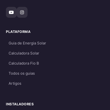
Requerem
baterias
para armazenar a
energia gerada durante o dia
Ideal para propriedades sem acesso à
rede elétrica (áreas rurais remotas,
PLATAFORMA
fazendas, etc.)
Permitem ter energia mesmo durante
Guia de Energia Solar
apagões (quando há baterias)
Calculadora Solar
Mais caros
- devido ao custo das baterias
e necessidade de dimensionamento
Calculadora Fio B
maior
Todos os guias
Requerem dimensionamento cuidadoso
para garantir energia suficiente mesmo
Artigos
em períodos de menor geração
Qual escolher?
INSTALADORES
Para a maioria dos consumidores, o sistema