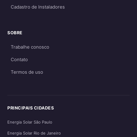
on-grid é a melhor opção
por ser mais
Cadastro de Instaladores
econômico e eficiente. O sistema off-grid só é
recomendado quando não há acesso à rede
elétrica ou quando há necessidade crítica de
SOBRE
energia durante apagões. Aprofunde nos
Trabalhe conosco
guias
on-grid e Fio B (2026)
,
energia solar
híbrida
e
off-grid
.
Contato
Termos de uso
PRINCIPAIS CIDADES
Energia Solar São Paulo
Energia Solar Rio de Janeiro