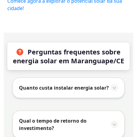
Comece agora a explorar o potencial solar da sua
cidade!
Perguntas frequentes sobre
energia solar em Maranguape/CE
Quanto custa instalar energia solar?
O valor da instalação de energia solar em
Maranguape/CE
varia conforme vários
fatores:
Qual o tempo de retorno do
investimento?
Consumo de energia:
Quanto maior o