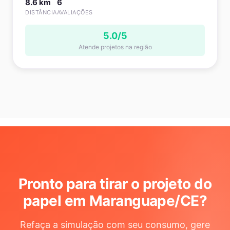
8.6 km
6
DISTÂNCIA
AVALIAÇÕES
5.0/5
Atende projetos na região
Pronto para tirar o projeto do
papel em Maranguape/CE
?
Refaça a simulação com seu consumo, gere