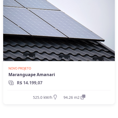
guias
on-grid e Fio B (2026)
,
energia solar
híbrida
e
off-grid
.
NOVO PROJETO
Maranguape Amanari
R$ 14.199,07
525.0 kW/h
94.26 m2