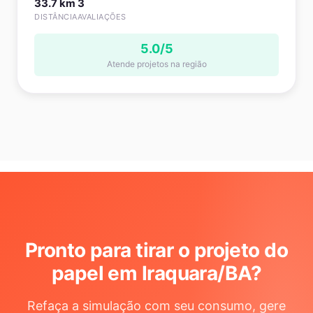
33.7 km
3
DISTÂNCIA
AVALIAÇÕES
5.0/5
Atende projetos na região
Pronto para tirar o projeto do
papel em Iraquara/BA
?
Refaça a simulação com seu consumo, gere