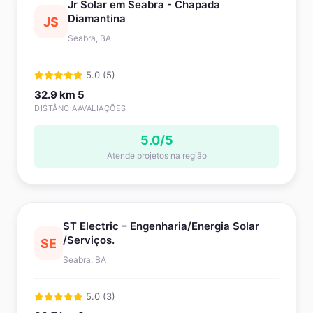
Jr Solar em Seabra - Chapada
Diamantina
JS
Seabra, BA
5.0 (5)
32.9 km
5
DISTÂNCIA
AVALIAÇÕES
5.0/5
Atende projetos na região
ST Electric – Engenharia/Energia Solar
/Serviços.
SE
Seabra, BA
5.0 (3)