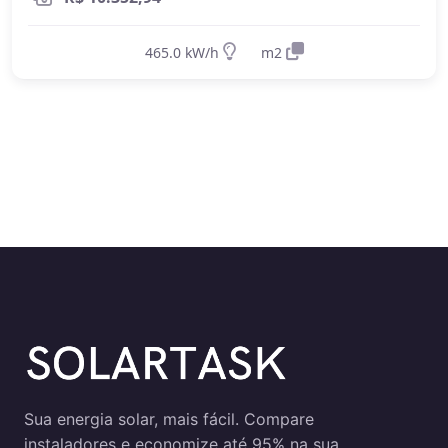
injeção.
elétrica
Requerem
baterias
para armazenar a
465.0 kW/h
m2
energia gerada durante o dia
Ideal para propriedades sem acesso à
rede elétrica (áreas rurais remotas,
fazendas, etc.)
Permitem ter energia mesmo durante
apagões (quando há baterias)
Mais caros
- devido ao custo das baterias
e necessidade de dimensionamento
maior
Requerem dimensionamento cuidadoso
para garantir energia suficiente mesmo
em períodos de menor geração
Qual escolher?
Sua energia solar, mais fácil. Compare
instaladores e economize até 95% na sua