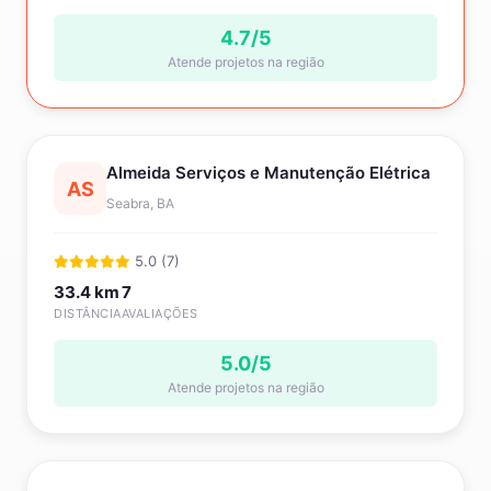
4.7/5
Atende projetos na região
Almeida Serviços e Manutenção Elétrica
AS
Seabra, BA
5.0 (7)
33.4 km
7
DISTÂNCIA
AVALIAÇÕES
5.0/5
Atende projetos na região