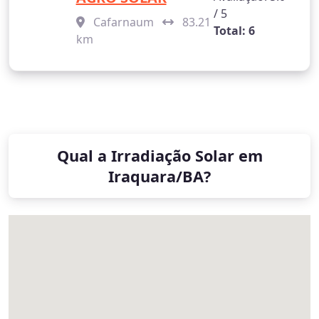
/ 5
Cafarnaum
83.21
Total: 6
km
Qual a Irradiação Solar em
Iraquara/BA?