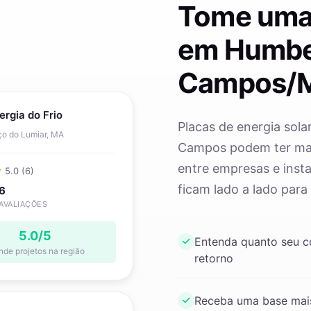
Tome uma
em Humbe
Campos/
ergia do Frio
Placas de energia sola
o do Lumiar, MA
Campos podem ter marc
entre empresas e insta
5.0 (6)
ficam lado a lado para
6
AVALIAÇÕES
5.0/5
Entenda quanto seu 
nde projetos na região
retorno
Receba uma base mais