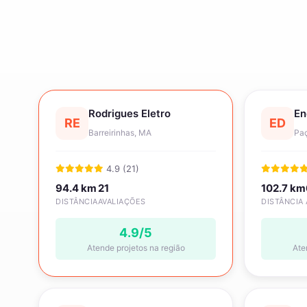
Rodrigues Eletro
En
RE
ED
Barreirinhas, MA
Paç
4.9 (21)
94.4 km
21
102.7 km
DISTÂNCIA
AVALIAÇÕES
DISTÂNCIA
4.9/5
Atende projetos na região
Ate