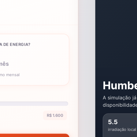
A DE ENERGIA?
mês
umo mensal
Humbe
A simulação já
disponibilidade
R$ 1.600
5.5
irradiação local