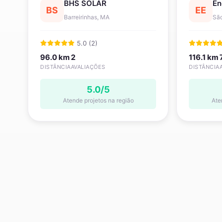
BHS SOLAR
En
BS
EE
Barreirinhas, MA
São
5.0 (2)
96.0 km
2
116.1 km
DISTÂNCIA
AVALIAÇÕES
DISTÂNCIA
5.0/5
Atende projetos na região
Ate