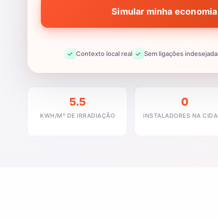
Simular minha economia 
Contexto local real
Sem ligações indesejada
5.5
0
KWH/M² DE IRRADIAÇÃO
INSTALADORES NA CID