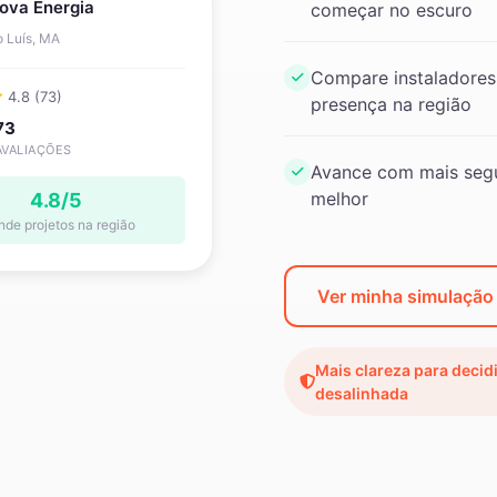
ova Energia
começar no escuro
 Luís, MA
Compare instaladores
4.8 (73)
presença na região
73
AVALIAÇÕES
Avance com mais segu
melhor
4.8/5
nde projetos na região
Ver minha simulaçã
Mais clareza para decid
desalinhada