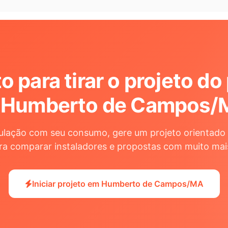
o para tirar o projeto do
 Humberto de Campos/
ulação com seu consumo, gere um projeto orientado 
ra comparar instaladores e propostas com muito mai
Iniciar projeto em Humberto de Campos/MA