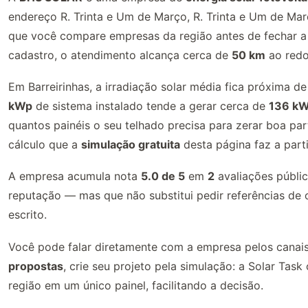
endereço R. Trinta e Um de Março, R. Trinta e Um de Març
que você compare empresas da região antes de fechar a i
cadastro, o atendimento alcança cerca de
50 km
ao redor
Em Barreirinhas, a irradiação solar média fica próxima d
kWp
de sistema instalado tende a gerar cerca de
136 kW
quantos painéis o seu telhado precisa para zerar boa pa
cálculo que a
simulação gratuita
desta página faz a parti
A empresa acumula nota
5.0 de 5
em
2
avaliações públic
reputação — mas que não substitui pedir referências de o
escrito.
Você pode falar diretamente com a empresa pelos canais 
propostas
, crie seu projeto pela simulação: a Solar Ta
região em um único painel, facilitando a decisão.