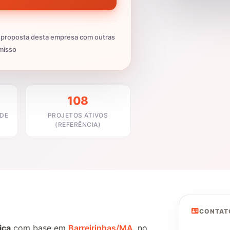
proposta desta empresa com outras
misso
108
ADE
PROJETOS ATIVOS
(REFERÊNCIA)
CONTAT
ica
com base em
Barreirinhas/MA
, no