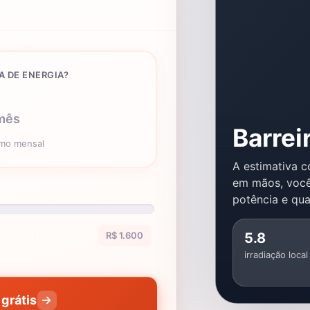
A DE ENERGIA?
mês
Barre
umo mensal
A estimativa c
em mãos, voc
potência e qua
R$ 1.600
5.8
irradiação local
grátis