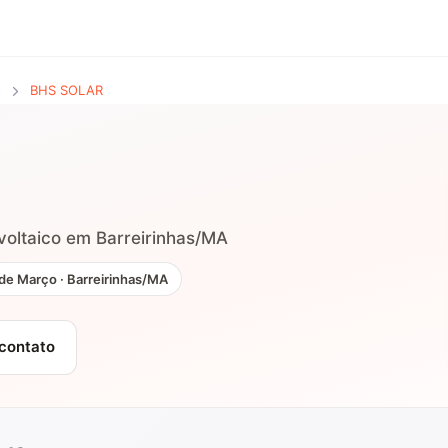
s
BHS SOLAR
A
ovoltaico em Barreirinhas/MA
 de Março · Barreirinhas/MA
 contato