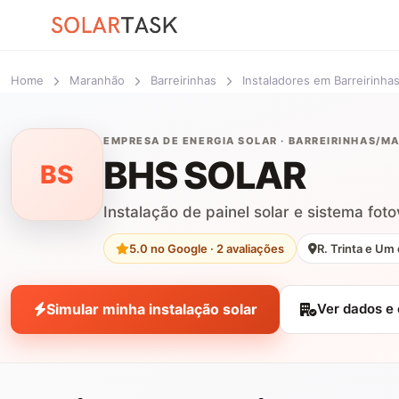
Home
Maranhão
Barreirinhas
Instaladores em Barreirinha
EMPRESA DE ENERGIA SOLAR · BARREIRINHAS/M
BHS SOLAR
BS
Instalação de painel solar e sistema fot
5.0 no Google · 2 avaliações
R. Trinta e Um
Simular minha instalação solar
Ver dados e