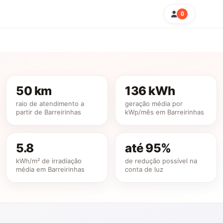
0
50 km
136 kWh
raio de atendimento a
geração média por
partir de Barreirinhas
kWp/mês em Barreirinhas
5.8
até 95%
kWh/m² de irradiação
de redução possível na
média em Barreirinhas
conta de luz