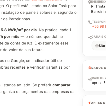
ENDEREÇ
o. O perfil está listado na Solar Task para
R. Trint
Barreiri
nstalação de painéis solares e, segundo o
 de Barreirinhas.
TELEFON
+55 98 
e
5.8 kWh/m² por dia
. Na prática, cada
1
h por mês
— o número que define
CANAIS O
rte da conta de luz. É exatamente esse
Site 
r do valor da sua fatura.
as no Google, um indicador útil de
bras recentes e verificar garantias por
DADOS 
RAIO DE
aprox. 5
listados ao lado. Se preferir
comparar
sk organiza os orçamentos das empresas da
ANTES D