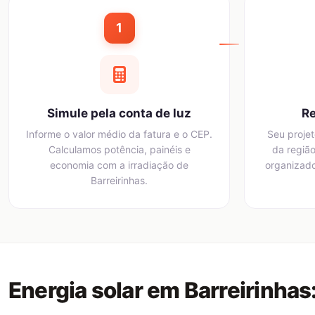
1
Simule pela conta de luz
Re
Informe o valor médio da fatura e o CEP.
Seu projet
Calculamos potência, painéis e
da região
economia com a irradiação de
organizado
Barreirinhas.
Energia solar em Barreirinhas: