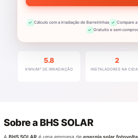
Cálculo com a irradiação de Barreirinhas
Compare a 
Gratuito e sem compro
5.8
2
KWH/M² DE IRRADIAÇÃO
INSTALADORES NA CID
Sobre a BHS SOLAR
A
BHS SOLAR
é uma empresa de
energia solar fotovolta