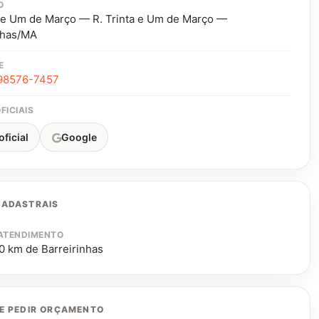
O
a e Um de Março — R. Trinta e Um de Março —
nhas/MA
E
98576-7457
FICIAIS
oficial
Google
CADASTRAIS
 ATENDIMENTO
0 km de Barreirinhas
E PEDIR ORÇAMENTO