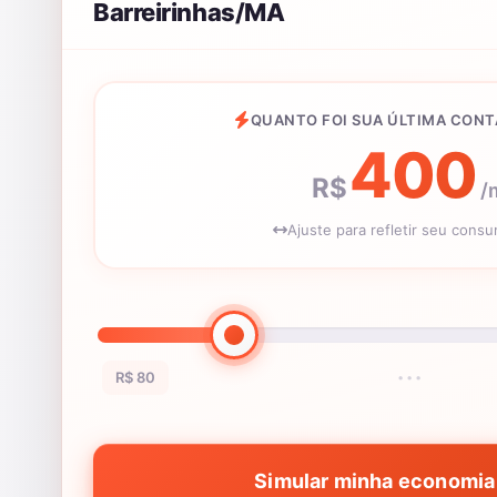
Barreirinhas/MA
QUANTO FOI SUA ÚLTIMA CONT
400
R$
/
Ajuste para refletir seu cons
R$ 80
•••
Simular minha economia 