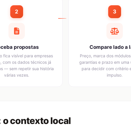
2
3
ceba propostas
Compare lado a 
o fica visível para empresas
Preço, marca dos módulos,
, com os dados técnicos já
garantias e prazo em uma ú
s — sem repetir sua história
para decidir com critério 
várias vezes.
impulso.
 o contexto local