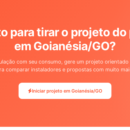
o para tirar o projeto do
em Goianésia/GO
?
ulação com seu consumo, gere um projeto orientado 
ra comparar instaladores e propostas com muito mai
Iniciar projeto em Goianésia/GO