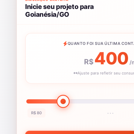
Inicie seu projeto para
Goianésia/GO
QUANTO FOI SUA ÚLTIMA CONT
400
R$
/
Ajuste para refletir seu cons
R$ 80
•••