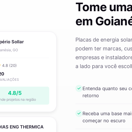
Tome uma
em Goian
Placas de energia sola
pério Sollar
podem ter marcas, cust
anésia, GO
empresas e instaladore
4.8 (20)
a lado para você escol
20
AVALIAÇÕES
Entenda quanto seu 
4.8/5
retorno
nde projetos na região
Receba uma base mais
começar no escuro
IAS ENG THERMICA