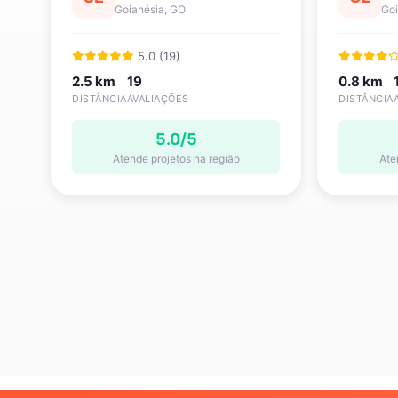
Goianésia, GO
Goi
5.0 (19)
2.5 km
19
0.8 km
DISTÂNCIA
AVALIAÇÕES
DISTÂNCIA
5.0/5
Atende projetos na região
Ate