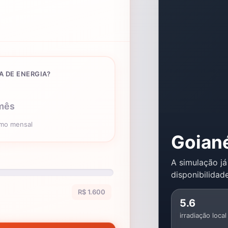
A DE ENERGIA?
mês
umo mensal
Goian
A simulação já
disponibilidade
R$ 1.600
5.6
irradiação local