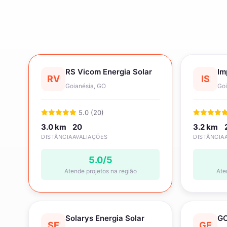
RS Vicom Energia Solar
Im
RV
IS
Goianésia, GO
Goi
5.0 (20)
3.0 km
20
3.2 km
DISTÂNCIA
AVALIAÇÕES
DISTÂNCIA
5.0/5
Atende projetos na região
Ate
Solarys Energia Solar
GO
SE
GE