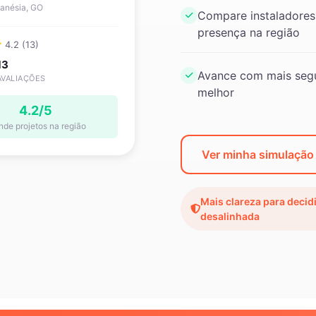
anésia, GO
Compare instaladores
presença na região
4.2 (13)
13
Avance com mais segu
AVALIAÇÕES
melhor
4.2/5
nde projetos na região
Ver minha simulação
Mais clareza para decid
desalinhada