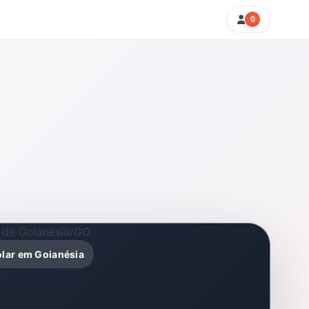
0
olar em Goianésia