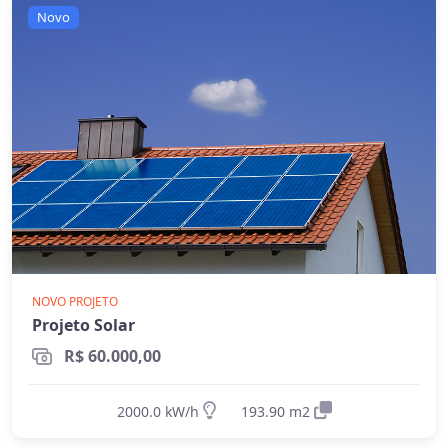
rede elétrica (áreas rurais remotas,
Novo
fazendas, etc.)
Permitem ter energia mesmo durante
apagões (quando há baterias)
Mais caros
- devido ao custo das baterias
e necessidade de dimensionamento
maior
Requerem dimensionamento cuidadoso
para garantir energia suficiente mesmo
em períodos de menor geração
Qual escolher?
NOVO PROJETO
Projeto Solar
Para a maioria dos consumidores, o sistema
R$ 60.000,00
on-grid é a melhor opção
por ser mais
econômico e eficiente. O sistema off-grid só é
2000.0 kW/h
193.90 m2
recomendado quando não há acesso à rede