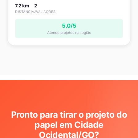
7.2 km
2
DISTÂNCIA
AVALIAÇÕES
5.0/5
Atende projetos na região
Pronto para tirar o projeto do
papel em Cidade
Ocidental/GO
?