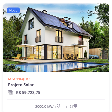
elétrica ou quando há necessidade crítica de
energia durante apagões. Aprofunde nos
Novo
guias
on-grid e Fio B (2026)
,
energia solar
híbrida
e
off-grid
.
NOVO PROJETO
Projeto Solar
R$ 59.728,75
2000.0 kW/h
m2