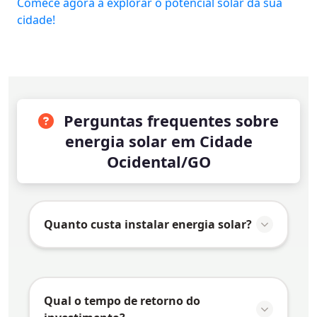
Comece agora a explorar o potencial solar da sua
cidade!
Perguntas frequentes sobre
energia solar em Cidade
Ocidental/GO
Quanto custa instalar energia solar?
O valor da instalação de energia solar em
Cidade Ocidental/GO
varia conforme vários
fatores:
Qual o tempo de retorno do