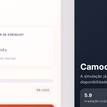
A DE ENERGIA?
mês
umo mensal
Camo
A simulação já
disponibilidade
R$ 1.600
5.9
irradiação local