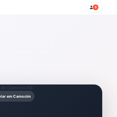
0
solar em Camocim