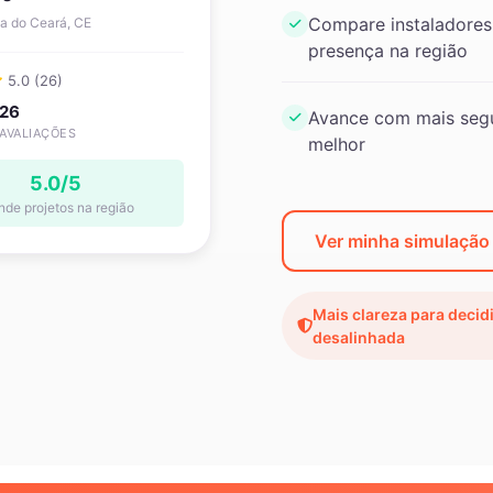
Compare instaladores
a do Ceará, CE
presença na região
5.0 (26)
26
Avance com mais segu
AVALIAÇÕES
melhor
5.0/5
nde projetos na região
Ver minha simulaçã
Mais clareza para decid
desalinhada