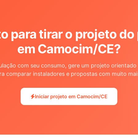
o para tirar o projeto do
em Camocim/CE
?
ulação com seu consumo, gere um projeto orientado 
ra comparar instaladores e propostas com muito mai
Iniciar projeto em Camocim/CE