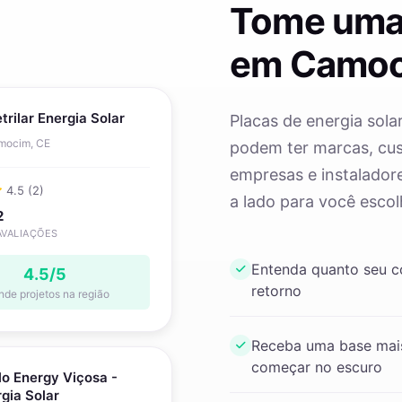
Tome uma
em Camo
etrilar Energia Solar
Placas de energia sola
mocim, CE
podem ter marcas, cust
empresas e instaladore
4.5 (2)
a lado para você escol
2
AVALIAÇÕES
Entenda quanto seu 
4.5/5
retorno
nde projetos na região
Receba uma base mais
começar no escuro
o Energy Viçosa -
gia Solar