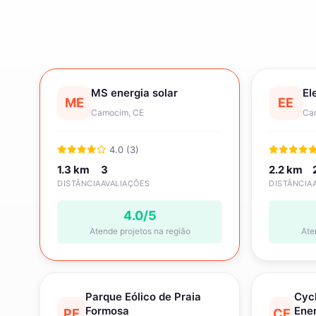
MS energia solar
El
ME
EE
Camocim, CE
Ca
4.0 (3)
1.3 km
3
2.2 km
DISTÂNCIA
AVALIAÇÕES
DISTÂNCIA
4.0/5
Atende projetos na região
Ate
Parque Eólico de Praia
Cycl
Formosa
Ener
PE
CE