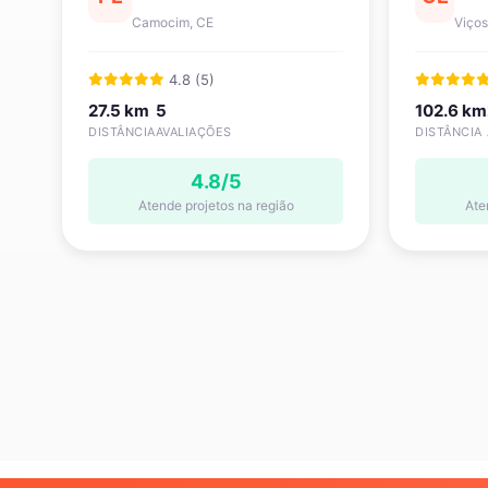
Camocim, CE
Viços
4.8 (5)
27.5 km
5
102.6 km
DISTÂNCIA
AVALIAÇÕES
DISTÂNCIA
4.8/5
Atende projetos na região
Ate