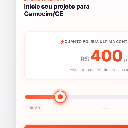
Inicie seu projeto para
Camocim/CE
QUANTO FOI SUA ÚLTIMA CONT
400
R$
/
Ajuste para refletir seu cons
R$ 80
•••