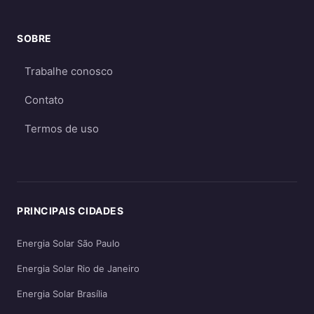
recomendado quando não há acesso à rede
elétrica ou quando há necessidade crítica de
SOBRE
energia durante apagões. Aprofunde nos
Trabalhe conosco
guias
on-grid e Fio B (2026)
,
energia solar
híbrida
e
off-grid
.
Contato
Termos de uso
PRINCIPAIS CIDADES
Energia Solar São Paulo
Energia Solar Rio de Janeiro
Energia Solar Brasília