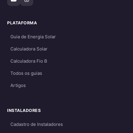
Ideal para propriedades sem acesso à
rede elétrica (áreas rurais remotas,
PLATAFORMA
fazendas, etc.)
Permitem ter energia mesmo durante
Guia de Energia Solar
apagões (quando há baterias)
Calculadora Solar
Mais caros
- devido ao custo das baterias
e necessidade de dimensionamento
Calculadora Fio B
maior
Todos os guias
Requerem dimensionamento cuidadoso
para garantir energia suficiente mesmo
Artigos
em períodos de menor geração
Qual escolher?
INSTALADORES
Para a maioria dos consumidores, o sistema
on-grid é a melhor opção
por ser mais
Cadastro de Instaladores
econômico e eficiente. O sistema off-grid só é