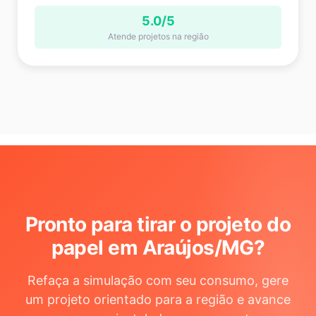
5.0/5
Atende projetos na região
Pronto para tirar o projeto do
papel em Araújos/MG
?
Refaça a simulação com seu consumo, gere
um projeto orientado para a região e avance