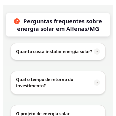
Perguntas frequentes sobre
energia solar em Alfenas/MG
Quanto custa instalar energia solar?
O valor da instalação de energia solar em
Alfenas/MG
varia conforme vários fatores:
Qual o tempo de retorno do
Consumo de energia:
Quanto maior o
investimento?
consumo, maior o sistema necessário e
maior o investimento
O tempo de retorno do investimento
Tipo de telhado:
Telhados mais
(payback) em energia solar depende de
complexos podem exigir estruturas
vários fatores específicos de
Alfenas/MG
:
O projeto de energia solar
especiais