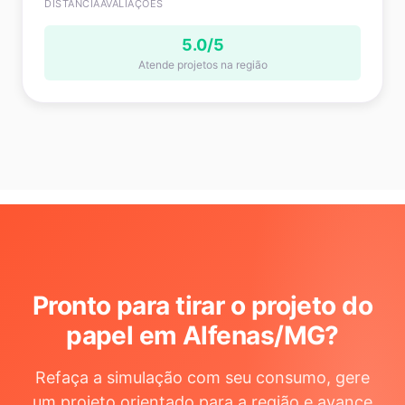
DISTÂNCIA
AVALIAÇÕES
5.0/5
Atende projetos na região
Pronto para tirar o projeto do
papel em Alfenas/MG
?
Refaça a simulação com seu consumo, gere
um projeto orientado para a região e avance