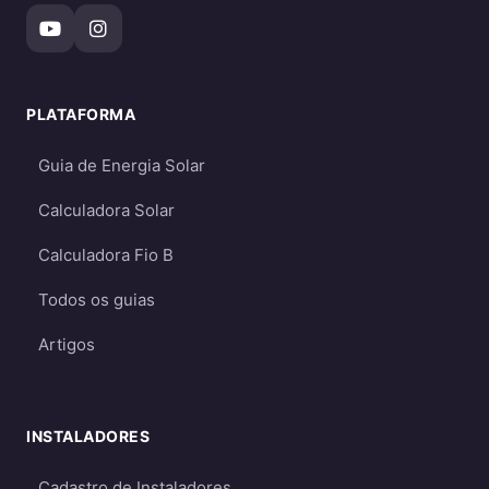
Requerem
baterias
para armazenar a
energia gerada durante o dia
Ideal para propriedades sem acesso à
rede elétrica (áreas rurais remotas,
PLATAFORMA
fazendas, etc.)
Permitem ter energia mesmo durante
Guia de Energia Solar
apagões (quando há baterias)
Calculadora Solar
Mais caros
- devido ao custo das baterias
e necessidade de dimensionamento
Calculadora Fio B
maior
Todos os guias
Requerem dimensionamento cuidadoso
para garantir energia suficiente mesmo
Artigos
em períodos de menor geração
Qual escolher?
INSTALADORES
Para a maioria dos consumidores, o sistema
on-grid é a melhor opção
por ser mais
Cadastro de Instaladores