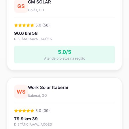
GM SOLAR
GS
Goiás, GO
5.0 (58)
90.6 km
58
DISTÂNCIA
AVALIAÇÕES
5.0/5
Atende projetos na região
Work Solar Itaberaí
WS
Itaberaí, GO
5.0 (39)
79.9 km
39
DISTÂNCIA
AVALIAÇÕES