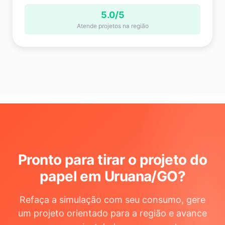
5.0/5
Atende projetos na região
Pronto para tirar o projeto do
papel em Uruana/GO
?
Refaça a simulação com seu consumo, gere
um projeto orientado para a região e avance