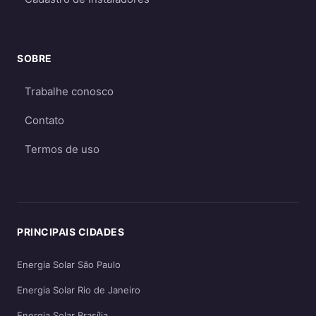
econômico e eficiente. O sistema off-grid só é
recomendado quando não há acesso à rede
elétrica ou quando há necessidade crítica de
SOBRE
energia durante apagões. Aprofunde nos
Trabalhe conosco
guias
on-grid e Fio B (2026)
,
energia solar
híbrida
e
off-grid
.
Contato
Termos de uso
PRINCIPAIS CIDADES
Energia Solar São Paulo
Energia Solar Rio de Janeiro
Energia Solar Brasília