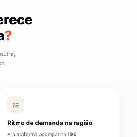
erece
a
?
outra,
ço.
Ritmo de demanda na região
A plataforma acompanha
196