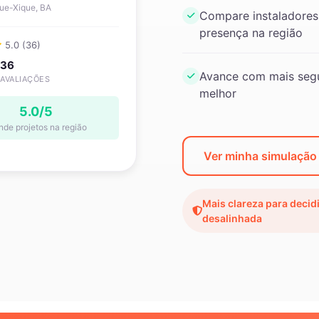
ue-Xique, BA
Compare instaladores
presença na região
5.0 (36)
36
Avance com mais segu
AVALIAÇÕES
melhor
5.0/5
nde projetos na região
Ver minha simulaçã
Mais clareza para decid
desalinhada