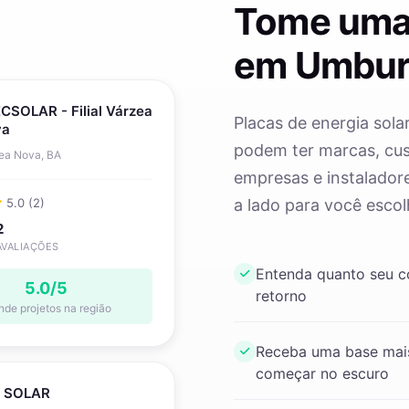
Tome uma
em Umbur
CSOLAR - Filial Várzea
Placas de energia sola
va
podem ter marcas, cust
ea Nova, BA
empresas e instaladore
5.0 (2)
a lado para você escol
2
AVALIAÇÕES
Entenda quanto seu 
5.0/5
retorno
nde projetos na região
Receba uma base mais
começar no escuro
 SOLAR