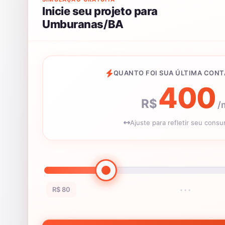
Inicie seu projeto para
Umburanas/BA
QUANTO FOI SUA ÚLTIMA CONT
400
R$
/
Ajuste para refletir seu cons
R$ 80
•••