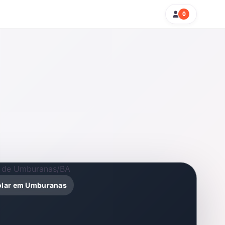
0
solar em Umburanas