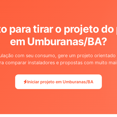
o para tirar o projeto do
em Umburanas/BA
?
ulação com seu consumo, gere um projeto orientado 
ra comparar instaladores e propostas com muito mai
Iniciar projeto em Umburanas/BA