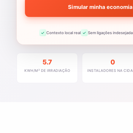
Simular minha economia 
Contexto local real
Sem ligações indesejada
5.7
0
KWH/M² DE IRRADIAÇÃO
INSTALADORES NA CID