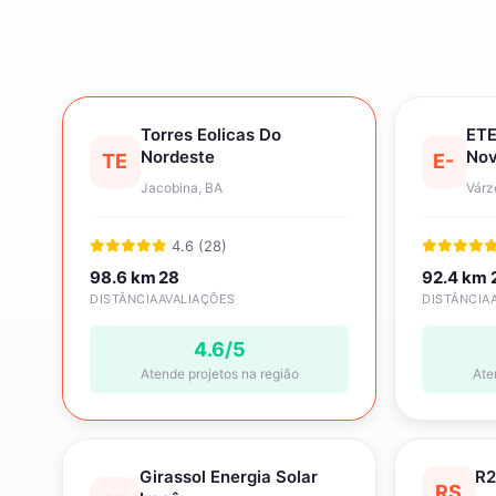
Torres Eolicas Do
ETE
Nordeste
No
TE
E-
Jacobina, BA
Várz
4.6 (28)
98.6 km
28
92.4 km
DISTÂNCIA
AVALIAÇÕES
DISTÂNCIA
4.6/5
Atende projetos na região
Ate
Girassol Energia Solar
R2
RS