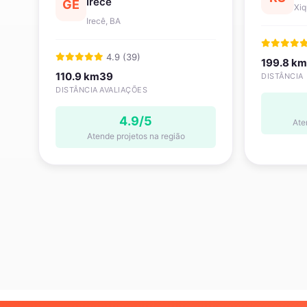
Irecê
GE
Xiq
Irecê, BA
4.9 (39)
199.8 km
110.9 km
39
DISTÂNCIA
DISTÂNCIA
AVALIAÇÕES
4.9/5
Ate
Atende projetos na região