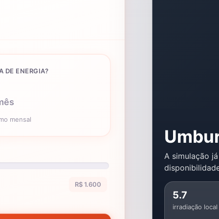
A DE ENERGIA?
mês
umo mensal
Umbur
A simulação já
disponibilidade
R$ 1.600
5.7
irradiação local