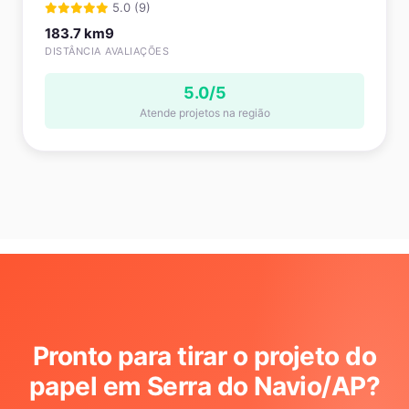
5.0 (9)
183.7 km
9
DISTÂNCIA
AVALIAÇÕES
5.0/5
Atende projetos na região
Pronto para tirar o projeto do
papel em Serra do Navio/AP
?