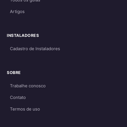
Requerem dimensionamento cuidadoso
para garantir energia suficiente mesmo
Artigos
em períodos de menor geração
Qual escolher?
INSTALADORES
Para a maioria dos consumidores, o sistema
on-grid é a melhor opção
por ser mais
Cadastro de Instaladores
econômico e eficiente. O sistema off-grid só é
recomendado quando não há acesso à rede
elétrica ou quando há necessidade crítica de
SOBRE
energia durante apagões. Aprofunde nos
Trabalhe conosco
guias
on-grid e Fio B (2026)
,
energia solar
híbrida
e
off-grid
.
Contato
Termos de uso