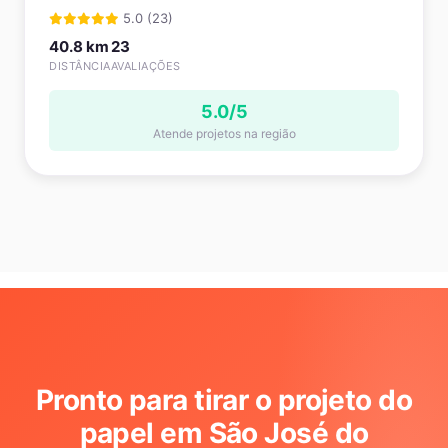
5.0 (23)
40.8 km
23
DISTÂNCIA
AVALIAÇÕES
5.0/5
Atende projetos na região
Pronto para tirar o projeto do
papel em São José do