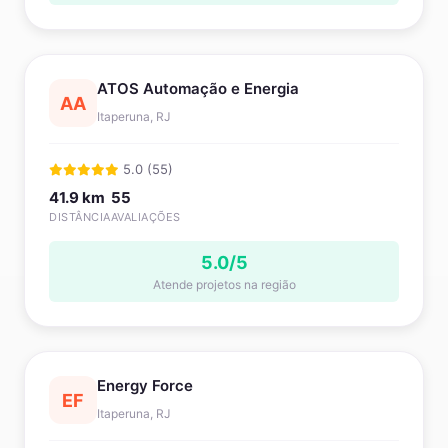
ATOS Automação e Energia
AA
Itaperuna, RJ
5.0 (55)
41.9 km
55
DISTÂNCIA
AVALIAÇÕES
5.0/5
Atende projetos na região
Energy Force
EF
Itaperuna, RJ