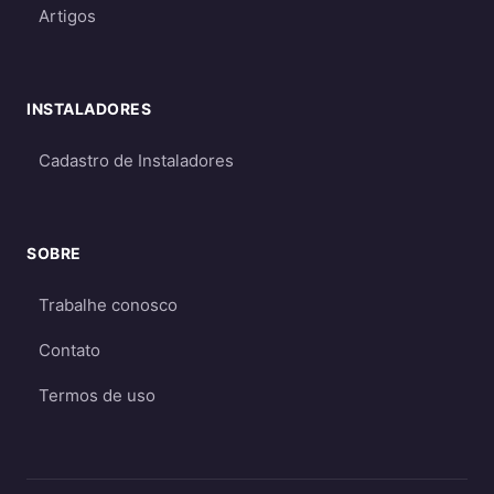
Artigos
Requerem dimensionamento cuidadoso
para garantir energia suficiente mesmo
em períodos de menor geração
INSTALADORES
Qual escolher?
Cadastro de Instaladores
Para a maioria dos consumidores, o sistema
on-grid é a melhor opção
por ser mais
econômico e eficiente. O sistema off-grid só é
SOBRE
recomendado quando não há acesso à rede
elétrica ou quando há necessidade crítica de
Trabalhe conosco
energia durante apagões. Aprofunde nos
Contato
guias
on-grid e Fio B (2026)
,
energia solar
híbrida
e
off-grid
.
Termos de uso