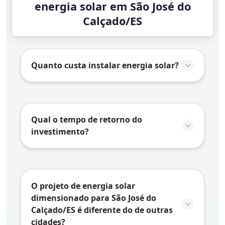
energia solar em São José do
Calçado/ES
Quanto custa instalar energia solar?
O valor da instalação de energia solar em
São José do Calçado/ES
varia conforme
vários fatores:
Qual o tempo de retorno do
investimento?
Consumo de energia:
Quanto maior o
consumo, maior o sistema necessário e
O tempo de retorno do investimento
maior o investimento
(payback) em energia solar depende de
Tipo de telhado:
Telhados mais
vários fatores específicos de
São José do
O projeto de energia solar
complexos podem exigir estruturas
Calçado/ES
:
dimensionado para São José do
especiais
Calçado/ES é diferente do de outras
Tarifa de energia:
Quanto maior a tarifa
Tamanho do sistema:
Sistemas
cidades?