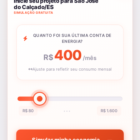
Inicie seu projeto para São José
do Calçado/ES
SIMULAÇÃO GRATUITA
QUANTO FOI SUA ÚLTIMA CONTA DE
ENERGIA?
400
R$
/mês
Ajuste para refletir seu consumo mensal
R$ 80
R$ 1.600
•••
Simular minha economia