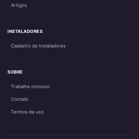
para garantir energia suficiente mesmo
Artigos
em períodos de menor geração
Qual escolher?
INSTALADORES
Para a maioria dos consumidores, o sistema
on-grid é a melhor opção
por ser mais
Cadastro de Instaladores
econômico e eficiente. O sistema off-grid só é
recomendado quando não há acesso à rede
elétrica ou quando há necessidade crítica de
SOBRE
energia durante apagões. Aprofunde nos
Trabalhe conosco
guias
on-grid e Fio B (2026)
,
energia solar
híbrida
e
off-grid
.
Contato
Termos de uso