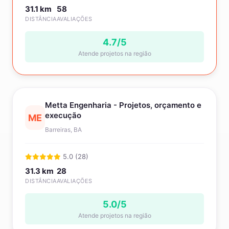
31.1 km
58
DISTÂNCIA
AVALIAÇÕES
4.7/5
Atende projetos na região
Metta Engenharia - Projetos, orçamento e
execução
ME
Barreiras, BA
5.0 (28)
31.3 km
28
DISTÂNCIA
AVALIAÇÕES
5.0/5
Atende projetos na região