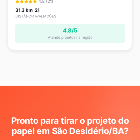
4.8 (21)
31.3 km
21
DISTÂNCIA
AVALIAÇÕES
4.8/5
Atende projetos na região
Pronto para tirar o projeto do
papel em São Desidério/BA
?