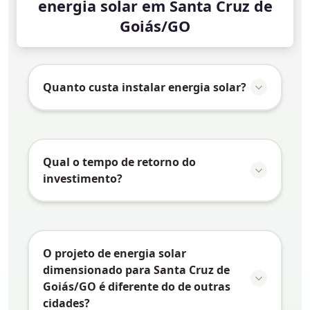
energia solar em Santa Cruz de
Goiás/GO
Quanto custa instalar energia solar?
O valor da instalação de energia solar em
Santa Cruz de Goiás/GO
varia conforme
vários fatores:
Qual o tempo de retorno do
investimento?
Consumo de energia:
Quanto maior o
consumo, maior o sistema necessário e
O tempo de retorno do investimento
maior o investimento
(payback) em energia solar depende de
Tipo de telhado:
Telhados mais
vários fatores específicos de
Santa Cruz de
O projeto de energia solar
complexos podem exigir estruturas
Goiás/GO
:
dimensionado para Santa Cruz de
especiais
Goiás/GO é diferente do de outras
Tarifa de energia:
Quanto maior a tarifa
Tamanho do sistema:
Sistemas
cidades?