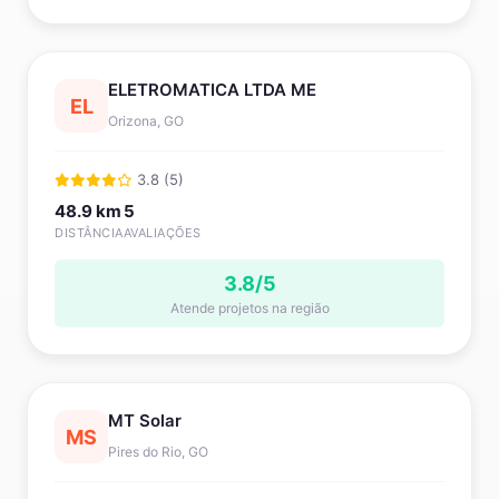
ELETROMATICA LTDA ME
EL
Orizona, GO
3.8 (5)
48.9 km
5
DISTÂNCIA
AVALIAÇÕES
3.8/5
Atende projetos na região
MT Solar
MS
Pires do Rio, GO