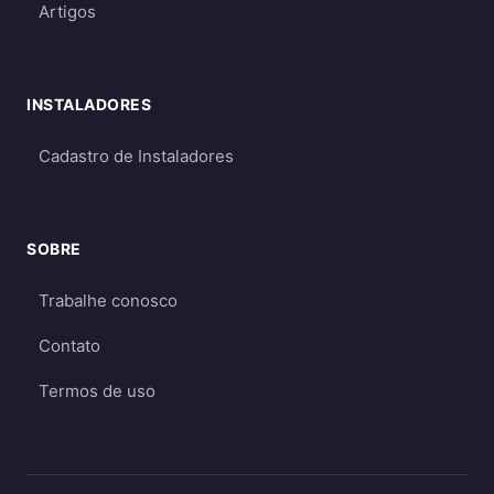
Artigos
Requerem dimensionamento cuidadoso
para garantir energia suficiente mesmo
em períodos de menor geração
INSTALADORES
Qual escolher?
Cadastro de Instaladores
Para a maioria dos consumidores, o sistema
on-grid é a melhor opção
por ser mais
econômico e eficiente. O sistema off-grid só é
SOBRE
recomendado quando não há acesso à rede
elétrica ou quando há necessidade crítica de
Trabalhe conosco
energia durante apagões. Aprofunde nos
Contato
guias
on-grid e Fio B (2026)
,
energia solar
híbrida
e
off-grid
.
Termos de uso