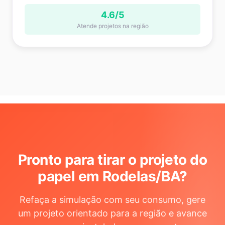
4.6/5
Atende projetos na região
Pronto para tirar o projeto do
papel em Rodelas/BA
?
Refaça a simulação com seu consumo, gere
um projeto orientado para a região e avance