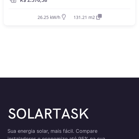
on-grid é a melhor opção
por ser mais
econômico e eficiente. O sistema off-grid só é
26.25 kW/h
131.21 m2
recomendado quando não há acesso à rede
elétrica ou quando há necessidade crítica de
energia durante apagões. Aprofunde nos
guias
on-grid e Fio B (2026)
,
energia solar
híbrida
e
off-grid
.
Sua energia solar, mais fácil. Compare
instaladores e economize até 95% na sua