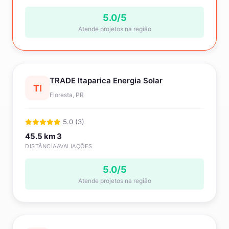
5.0/5
Atende projetos na região
TRADE Itaparica Energia Solar
TI
Floresta, PR
5.0 (3)
45.5 km
3
DISTÂNCIA
AVALIAÇÕES
5.0/5
Atende projetos na região