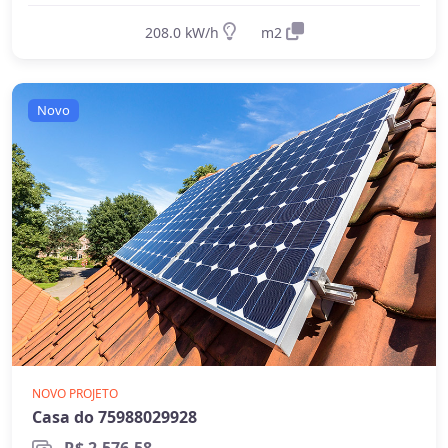
Requerem
baterias
para armazenar a
208.0 kW/h
m2
energia gerada durante o dia
Ideal para propriedades sem acesso à
rede elétrica (áreas rurais remotas,
Novo
fazendas, etc.)
Permitem ter energia mesmo durante
apagões (quando há baterias)
Mais caros
- devido ao custo das baterias
e necessidade de dimensionamento
maior
Requerem dimensionamento cuidadoso
para garantir energia suficiente mesmo
em períodos de menor geração
NOVO PROJETO
Qual escolher?
Casa do 75988029928
Para a maioria dos consumidores, o sistema
R$ 2.576,58