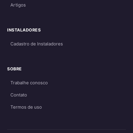
para garantir energia suficiente mesmo
Artigos
em períodos de menor geração
Qual escolher?
INSTALADORES
Para a maioria dos consumidores, o sistema
on-grid é a melhor opção
por ser mais
Cadastro de Instaladores
econômico e eficiente. O sistema off-grid só é
recomendado quando não há acesso à rede
elétrica ou quando há necessidade crítica de
SOBRE
energia durante apagões. Aprofunde nos
Trabalhe conosco
guias
on-grid e Fio B (2026)
,
energia solar
híbrida
e
off-grid
.
Contato
Termos de uso