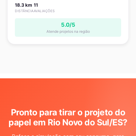
18.3 km
11
DISTÂNCIA
AVALIAÇÕES
5.0/5
Atende projetos na região
Pronto para tirar o projeto do
papel em Rio Novo do Sul/ES
?