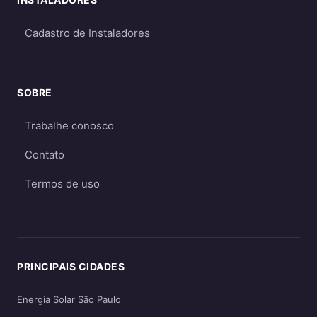
Para a maioria dos consumidores, o sistema
on-grid é a melhor opção
por ser mais
Cadastro de Instaladores
econômico e eficiente. O sistema off-grid só é
recomendado quando não há acesso à rede
elétrica ou quando há necessidade crítica de
SOBRE
energia durante apagões. Aprofunde nos
Trabalhe conosco
guias
on-grid e Fio B (2026)
,
energia solar
híbrida
e
off-grid
.
Contato
Termos de uso
PRINCIPAIS CIDADES
Energia Solar São Paulo