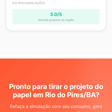
DISTÂNCIA
AVALIAÇÕES
5.0/5
Atende projetos na região
Pronto para tirar o projeto do
papel em Rio do Pires/BA
?
Refaça a simulação com seu consumo, gere