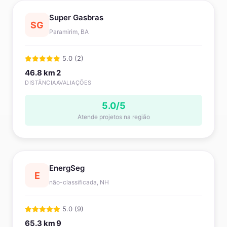
Super Gasbras
SG
Paramirim, BA
5.0 (2)
46.8 km
2
DISTÂNCIA
AVALIAÇÕES
5.0/5
Atende projetos na região
EnergSeg
E
não-classificada, NH
5.0 (9)
65.3 km
9