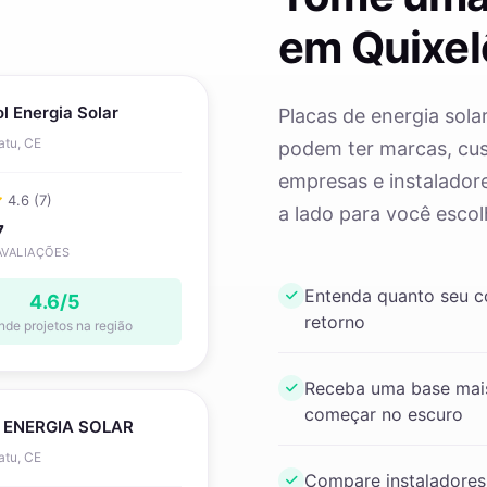
em Quixe
ol Energia Solar
Placas de energia sola
atu, CE
podem ter marcas, cust
empresas e instaladore
4.6 (7)
a lado para você escol
7
AVALIAÇÕES
Entenda quanto seu 
4.6/5
retorno
nde projetos na região
Receba uma base mais
começar no escuro
 ENERGIA SOLAR
atu, CE
Compare instaladores