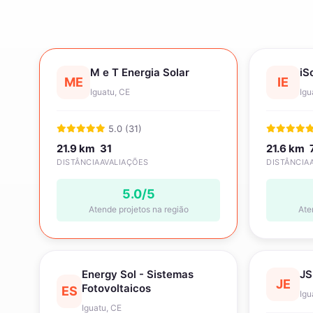
M e T Energia Solar
iS
ME
IE
Iguatu, CE
Igu
5.0 (31)
21.9 km
31
21.6 km
DISTÂNCIA
AVALIAÇÕES
DISTÂNCIA
5.0/5
Atende projetos na região
Ate
Energy Sol - Sistemas
JS
JE
Fotovoltaicos
ES
Igu
Iguatu, CE