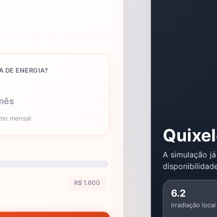
A DE ENERGIA?
mês
umo mensal
Quixe
A simulação já
disponibilidade
R$ 1.600
6.2
irradiação local