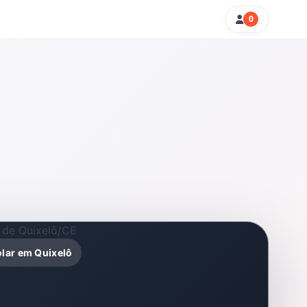
0
olar em Quixelô