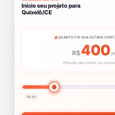
Inicie seu projeto para
Quixelô/CE
QUANTO FOI SUA ÚLTIMA CONT
400
R$
/
Ajuste para refletir seu cons
R$ 80
•••