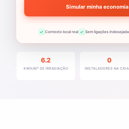
Simular minha economia 
Contexto local real
Sem ligações indesejada
6.2
0
KWH/M² DE IRRADIAÇÃO
INSTALADORES NA CID