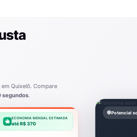
usta
r em Quixelô. Compare
0 segundos
.
Potencial s
ECONOMIA MENSAL ESTIMADA
até R$ 370