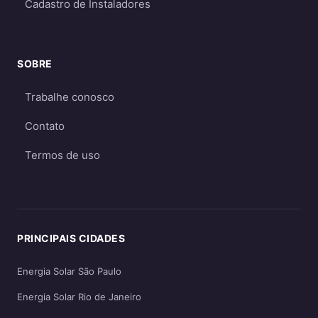
Cadastro de Instaladores
Para a maioria dos consumidores, o sistema
on-grid é a melhor opção
por ser mais
econômico e eficiente. O sistema off-grid só é
SOBRE
recomendado quando não há acesso à rede
elétrica ou quando há necessidade crítica de
Trabalhe conosco
energia durante apagões. Aprofunde nos
Contato
guias
on-grid e Fio B (2026)
,
energia solar
híbrida
e
off-grid
.
Termos de uso
PRINCIPAIS CIDADES
Energia Solar São Paulo
Energia Solar Rio de Janeiro