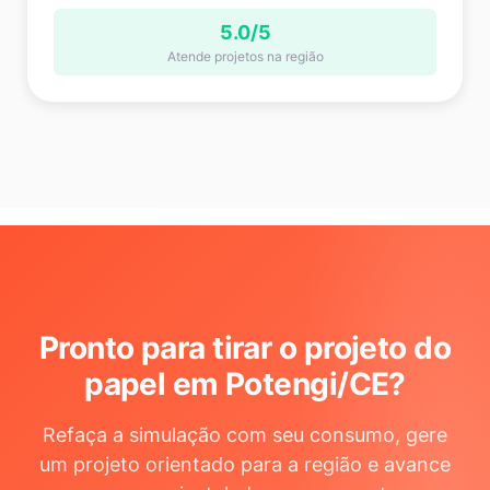
5.0/5
Atende projetos na região
Pronto para tirar o projeto do
papel em Potengi/CE
?
Refaça a simulação com seu consumo, gere
um projeto orientado para a região e avance