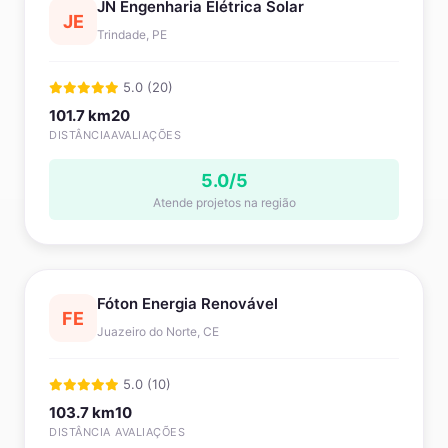
JN Engenharia Elétrica Solar
JE
Trindade, PE
5.0 (20)
101.7 km
20
DISTÂNCIA
AVALIAÇÕES
5.0/5
Atende projetos na região
Fóton Energia Renovável
FE
Juazeiro do Norte, CE
5.0 (10)
103.7 km
10
DISTÂNCIA
AVALIAÇÕES