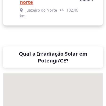
norte
Juazeiro do Norte
102.46
km
Qual a Irradiação Solar em
Potengi/CE?