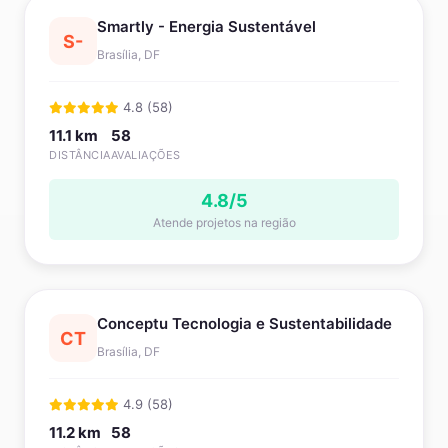
Smartly - Energia Sustentável
S-
Brasília, DF
4.8 (58)
11.1 km
58
DISTÂNCIA
AVALIAÇÕES
4.8/5
Atende projetos na região
Conceptu Tecnologia e Sustentabilidade
CT
Brasília, DF
4.9 (58)
11.2 km
58