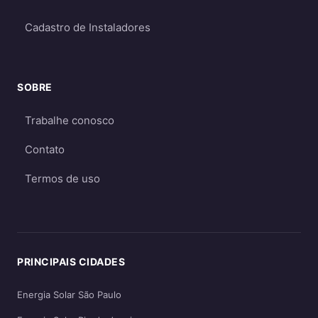
Para a maioria dos consumidores, o sistema
on-grid é a melhor opção
por ser mais
Cadastro de Instaladores
econômico e eficiente. O sistema off-grid só é
recomendado quando não há acesso à rede
elétrica ou quando há necessidade crítica de
SOBRE
energia durante apagões. Aprofunde nos
Trabalhe conosco
guias
on-grid e Fio B (2026)
,
energia solar
híbrida
e
off-grid
.
Contato
Termos de uso
PRINCIPAIS CIDADES
Energia Solar São Paulo