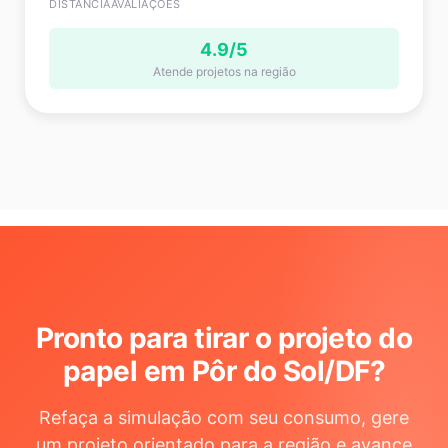
DISTÂNCIA
AVALIAÇÕES
4.9/5
Atende projetos na região
Pronto para tirar o projeto do
papel em Pôr do Sol/DF
?
Refaça a simulação com seu consumo, gere
um projeto orientado para a região e avance