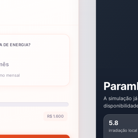
A DE ENERGIA?
mês
umo mensal
Param
A simulação já
disponibilidade
R$ 1.600
5.8
irradiação local