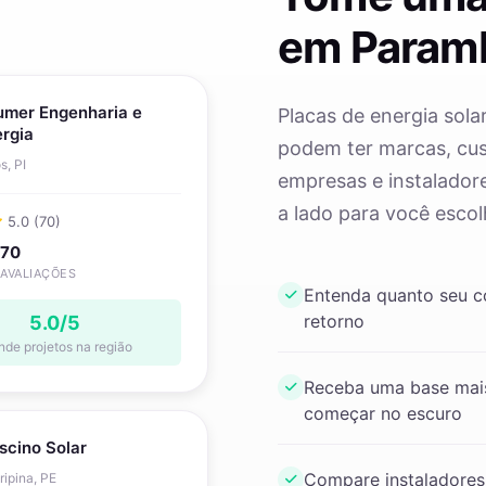
em Param
umer Engenharia e
Placas de energia sola
rgia
podem ter marcas, cust
s, PI
empresas e instaladore
a lado para você escol
5.0 (70)
70
AVALIAÇÕES
Entenda quanto seu 
retorno
5.0/5
nde projetos na região
Receba uma base mais
começar no escuro
scino Solar
Compare instaladores
ripina, PE