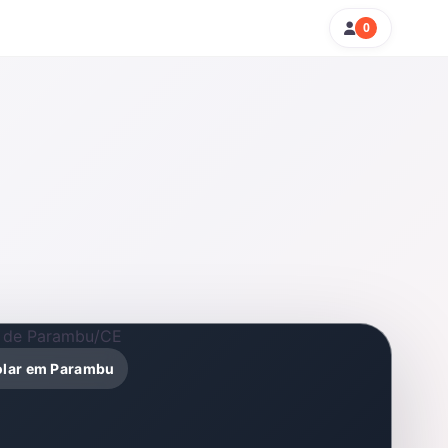
0
olar em Parambu