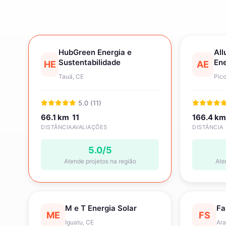
HubGreen Energia e
All
Sustentabilidade
Ene
HE
AE
Tauá, CE
Pico
5.0 (11)
66.1 km
11
166.4 km
DISTÂNCIA
AVALIAÇÕES
DISTÂNCIA
5.0/5
Atende projetos na região
Ate
M e T Energia Solar
Fa
ME
FS
Iguatu, CE
Ara