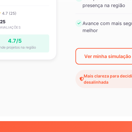
presença na região
4.7 (25)
25
Avance com mais segu
AVALIAÇÕES
melhor
4.7/5
nde projetos na região
Ver minha simulaçã
Mais clareza para decid
desalinhada