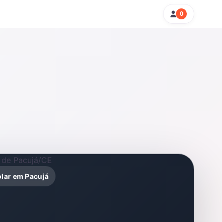
0
olar em Pacujá