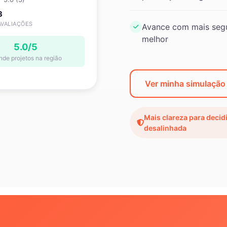
3
AVALIAÇÕES
Avance com mais segu
melhor
5.0/5
nde projetos na região
Ver minha simulação
Mais clareza para decid
desalinhada