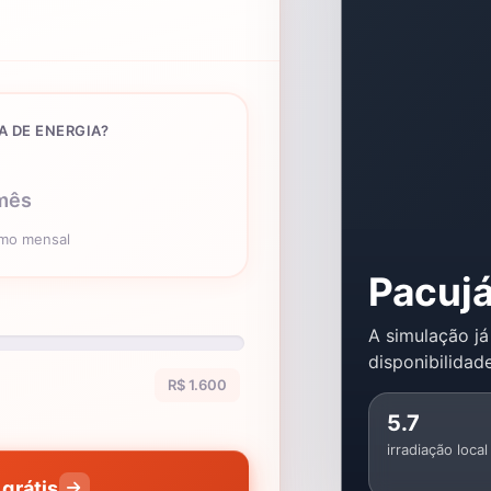
A DE ENERGIA?
mês
umo mensal
Pacuj
A simulação já
disponibilidade
R$ 1.600
5.7
irradiação local
grátis