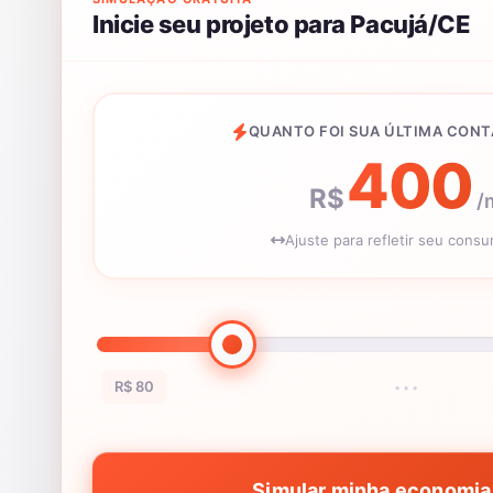
Inicie seu projeto para Pacujá/CE
QUANTO FOI SUA ÚLTIMA CONT
400
R$
/
Ajuste para refletir seu cons
R$ 80
•••
Simular minha economia 