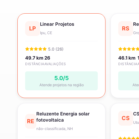
Linear Projetos
Re
LP
RS
Ipu, CE
Gro
5.0 (26)
49.7 km
26
46.1 km
DISTÂNCIA
AVALIAÇÕES
DISTÂNCIA
5.0/5
Atende projetos na região
Ate
Reluzente Energia solar
CS
CS
fotovoltaica
RE
Uba
não-classificada, NH