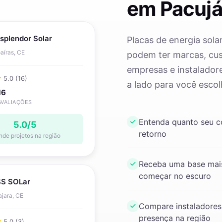
em Pacuj
splendor Solar
Placas de energia sola
aíras, CE
podem ter marcas, cust
empresas e instaladore
5.0 (16)
a lado para você escol
16
AVALIAÇÕES
Entenda quanto seu 
5.0/5
retorno
nde projetos na região
Receba uma base mais
começar no escuro
S SOLar
jara, CE
Compare instaladores
presença na região
5.0 (3)