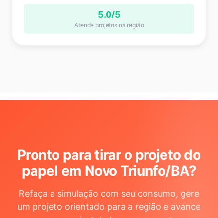
5.0/5
Atende projetos na região
Pronto para tirar o projeto do
papel em Novo Triunfo/BA
?
Refaça a simulação com seu consumo, gere
um projeto orientado para a região e avance