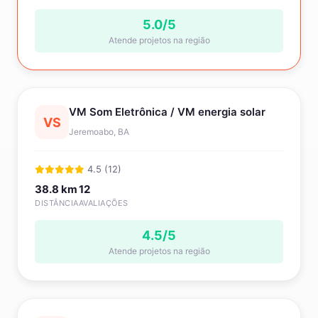
5.0/5
Atende projetos na região
VM Som Eletrônica / VM energia solar
VS
Jeremoabo, BA
4.5 (12)
38.8 km
12
DISTÂNCIA
AVALIAÇÕES
4.5/5
Atende projetos na região