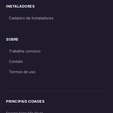
Qual escolher?
INSTALADORES
Para a maioria dos consumidores, o sistema
on-grid é a melhor opção
por ser mais
Cadastro de Instaladores
econômico e eficiente. O sistema off-grid só é
recomendado quando não há acesso à rede
elétrica ou quando há necessidade crítica de
SOBRE
energia durante apagões. Aprofunde nos
Trabalhe conosco
guias
on-grid e Fio B (2026)
,
energia solar
híbrida
e
off-grid
.
Contato
Termos de uso
PRINCIPAIS CIDADES