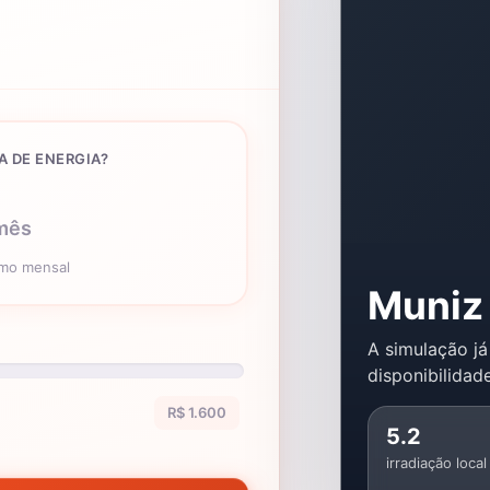
A DE ENERGIA?
mês
umo mensal
Muniz 
A simulação já
disponibilidade
R$ 1.600
5.2
irradiação local