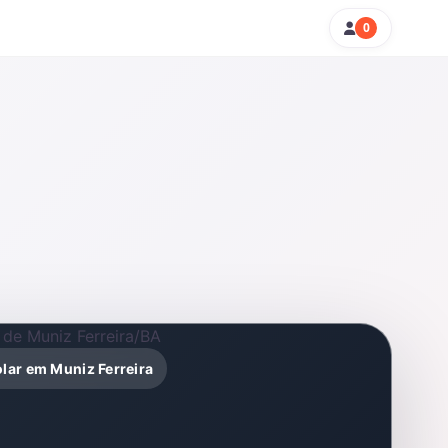
0
olar em Muniz Ferreira