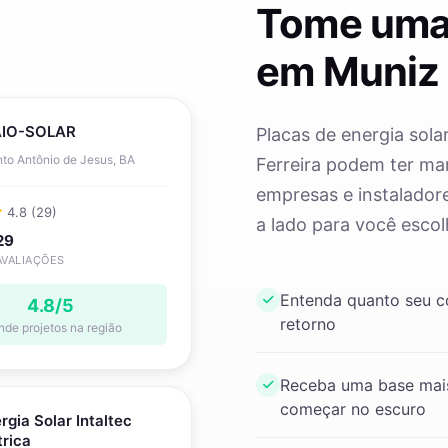
Tome uma
em Muniz 
IO-SOLAR
Placas de energia sola
to Antônio de Jesus, BA
Ferreira podem ter mar
empresas e instaladore
4.8 (29)
a lado para você escol
29
AVALIAÇÕES
Entenda quanto seu 
4.8/5
retorno
nde projetos na região
Receba uma base mais
começar no escuro
rgia Solar Intaltec
trica