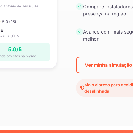
Compare instaladores
o Antônio de Jesus, BA
presença na região
5.0 (16)
16
Avance com mais segu
AVALIAÇÕES
melhor
5.0/5
nde projetos na região
Ver minha simulação
Mais clareza para decid
desalinhada