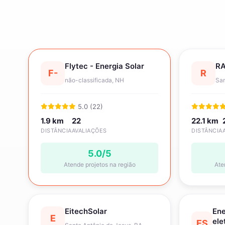
Flytec - Energia Solar
RA
F-
R
não-classificada, NH
San
5.0 (22)
1.9 km
22
22.1 km
DISTÂNCIA
AVALIAÇÕES
DISTÂNCIA
5.0/5
Atende projetos na região
Ate
EitechSolar
Ene
E
ele
ES