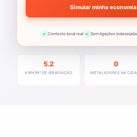
Simular minha economia 
Contexto local real
Sem ligações indesejada
5.2
0
KWH/M² DE IRRADIAÇÃO
INSTALADORES NA CID