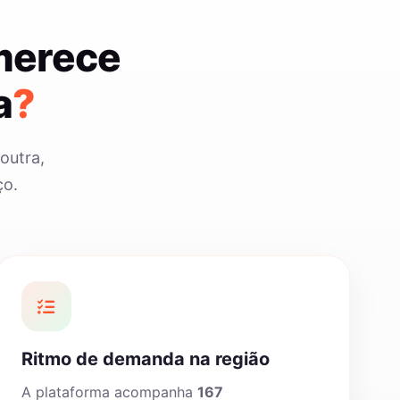
 merece
a
?
outra,
ço.
Ritmo de demanda na região
A plataforma acompanha
167