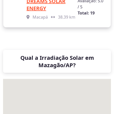
DREAMS SOLAR
Avaliação: 5.0
/ 5
ENERGY
Total: 19
Macapá
38.39 km
Qual a Irradiação Solar em
Mazagão/AP?