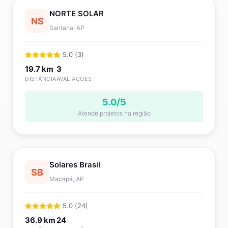
NORTE SOLAR
NS
Santana, AP
5.0 (3)
19.7 km
3
DISTÂNCIA
AVALIAÇÕES
5.0/5
Atende projetos na região
Solares Brasil
SB
Macapá, AP
5.0 (24)
36.9 km
24