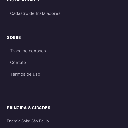
Para a maioria dos consumidores, o sistema
on-grid é a melhor opção
por ser mais
Cadastro de Instaladores
econômico e eficiente. O sistema off-grid só é
recomendado quando não há acesso à rede
elétrica ou quando há necessidade crítica de
SOBRE
energia durante apagões. Aprofunde nos
Trabalhe conosco
guias
on-grid e Fio B (2026)
,
energia solar
híbrida
e
off-grid
.
Contato
Termos de uso
PRINCIPAIS CIDADES
Energia Solar São Paulo