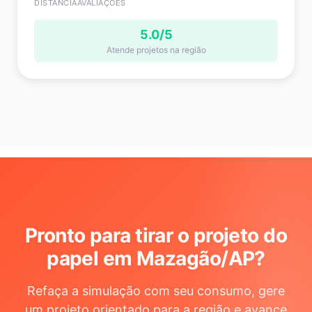
DISTÂNCIA
AVALIAÇÕES
5.0/5
Atende projetos na região
Pronto para tirar o projeto do
papel em Mazagão/AP
?
Refaça a simulação com seu consumo, gere
um projeto orientado para a região e avance