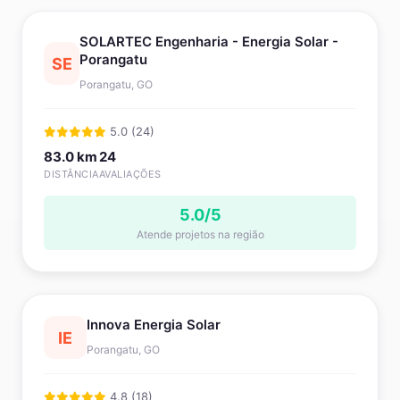
SOLARTEC Engenharia - Energia Solar -
Porangatu
SE
Porangatu, GO
5.0 (24)
83.0 km
24
DISTÂNCIA
AVALIAÇÕES
5.0/5
Atende projetos na região
Innova Energia Solar
IE
Porangatu, GO
4.8 (18)