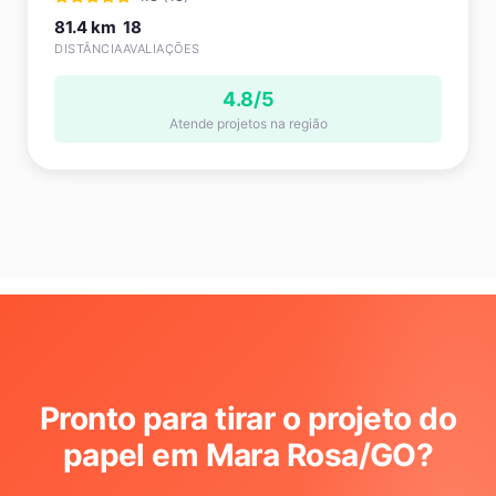
81.4 km
18
DISTÂNCIA
AVALIAÇÕES
4.8/5
Atende projetos na região
Pronto para tirar o projeto do
papel em Mara Rosa/GO
?