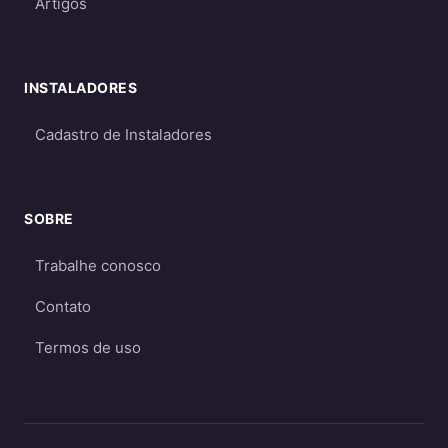
Artigos
em períodos de menor geração
Qual escolher?
INSTALADORES
Para a maioria dos consumidores, o sistema
on-grid é a melhor opção
por ser mais
Cadastro de Instaladores
econômico e eficiente. O sistema off-grid só é
recomendado quando não há acesso à rede
elétrica ou quando há necessidade crítica de
SOBRE
energia durante apagões. Aprofunde nos
Trabalhe conosco
guias
on-grid e Fio B (2026)
,
energia solar
híbrida
e
off-grid
.
Contato
Termos de uso