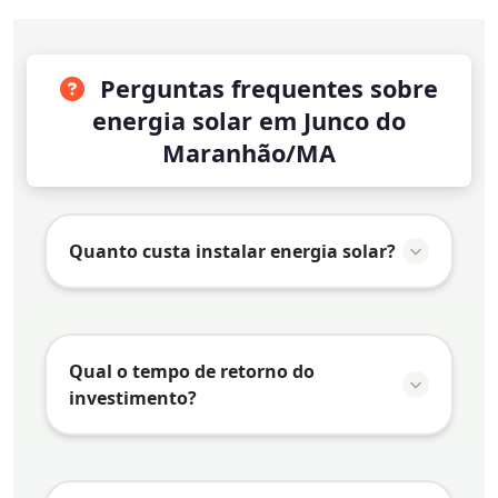
Perguntas frequentes sobre
energia solar em Junco do
Maranhão/MA
Quanto custa instalar energia solar?
O valor da instalação de energia solar em
Junco do Maranhão/MA
varia conforme
vários fatores:
Qual o tempo de retorno do
investimento?
Consumo de energia:
Quanto maior o
consumo, maior o sistema necessário e
O tempo de retorno do investimento
maior o investimento
(payback) em energia solar depende de