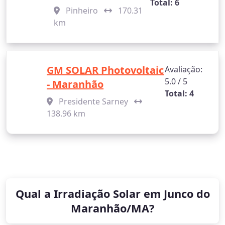
Total: 6
Pinheiro
170.31
km
GM SOLAR Photovoltaic
Avaliação:
5.0 / 5
- Maranhão
Total: 4
Presidente Sarney
138.96 km
Qual a Irradiação Solar em Junco do
Maranhão/MA?