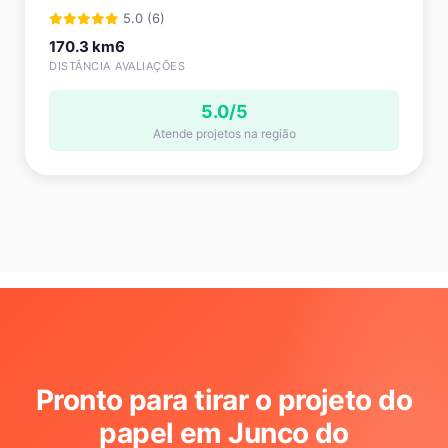
5.0 (6)
170.3 km
6
DISTÂNCIA
AVALIAÇÕES
5.0/5
Atende projetos na região
Pronto para tirar o projeto do
papel em Junco do