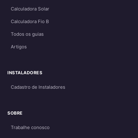
apagões (quando há baterias)
Calculadora Solar
Mais caros
- devido ao custo das baterias
e necessidade de dimensionamento
Calculadora Fio B
maior
Todos os guias
Requerem dimensionamento cuidadoso
para garantir energia suficiente mesmo
Artigos
em períodos de menor geração
Qual escolher?
INSTALADORES
Para a maioria dos consumidores, o sistema
on-grid é a melhor opção
por ser mais
Cadastro de Instaladores
econômico e eficiente. O sistema off-grid só é
recomendado quando não há acesso à rede
elétrica ou quando há necessidade crítica de
SOBRE
energia durante apagões. Aprofunde nos
Trabalhe conosco
guias
on-grid e Fio B (2026)
,
energia solar
híbrida
e
off-grid
.