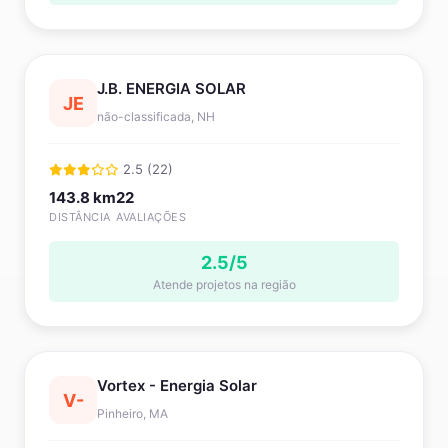
J.B. ENERGIA SOLAR
JE
não-classificada, NH
2.5 (22)
143.8 km
22
DISTÂNCIA
AVALIAÇÕES
2.5/5
Atende projetos na região
Vortex - Energia Solar
V-
Pinheiro, MA