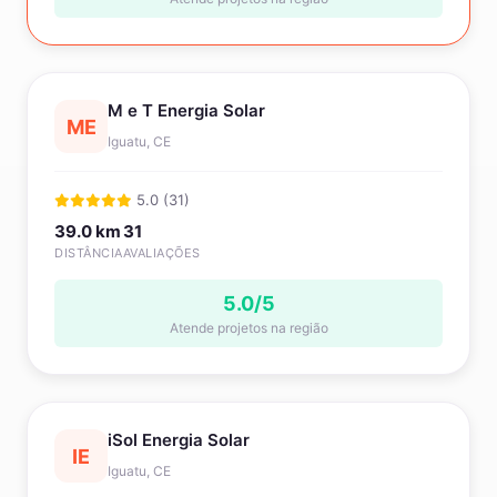
M e T Energia Solar
ME
Iguatu, CE
5.0 (31)
39.0 km
31
DISTÂNCIA
AVALIAÇÕES
5.0/5
Atende projetos na região
iSol Energia Solar
IE
Iguatu, CE