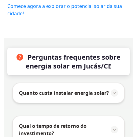
Comece agora a explorar o potencial solar da sua
cidade!
Perguntas frequentes sobre
energia solar em Jucás/CE
Quanto custa instalar energia solar?
O valor da instalação de energia solar em
Jucás/CE
varia conforme vários fatores:
Qual o tempo de retorno do
Consumo de energia:
Quanto maior o
investimento?
consumo, maior o sistema necessário e