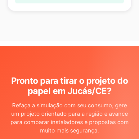
Pronto para tirar o projeto do
papel em Jucás/CE
?
Refaça a simulação com seu consumo, gere
um projeto orientado para a região e avance
para comparar instaladores e propostas com
muito mais segurança.