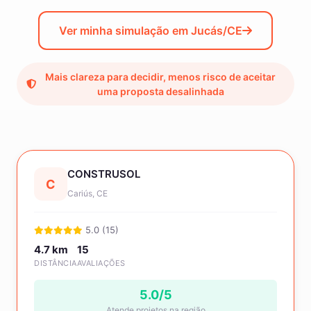
Ver minha simulação em Jucás/CE
Mais clareza para decidir, menos risco de aceitar
uma proposta desalinhada
CONSTRUSOL
C
Cariús, CE
5.0 (15)
4.7 km
15
DISTÂNCIA
AVALIAÇÕES
5.0/5
Atende projetos na região