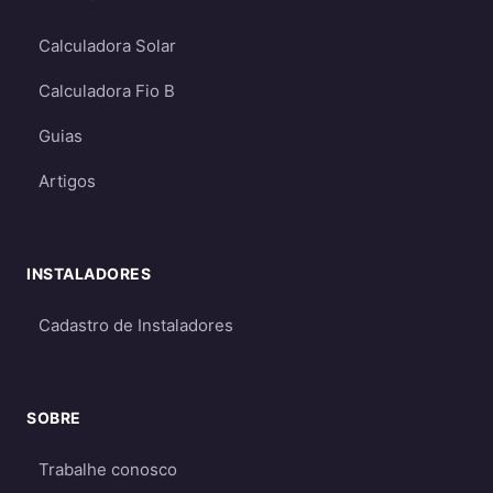
Permitem ter energia mesmo durante
Calculadora Solar
apagões (quando há baterias)
Calculadora Fio B
Mais caros
- devido ao custo das baterias
e necessidade de dimensionamento
Guias
maior
Artigos
Requerem dimensionamento cuidadoso
para garantir energia suficiente mesmo
em períodos de menor geração
INSTALADORES
Qual escolher?
Cadastro de Instaladores
Para a maioria dos consumidores, o sistema
on-grid é a melhor opção
por ser mais
econômico e eficiente. O sistema off-grid só é
SOBRE
recomendado quando não há acesso à rede
elétrica ou quando há necessidade crítica de
Trabalhe conosco
energia durante apagões. Aprofunde nos