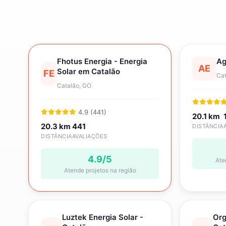
Fhotus Energia - Energia
Ag
AE
Solar em Catalão
FE
Cat
Catalão, GO
4.9 (441)
20.1 km
20.3 km
441
DISTÂNCIA
DISTÂNCIA
AVALIAÇÕES
4.9/5
Ate
Atende projetos na região
Luztek Energia Solar -
Org