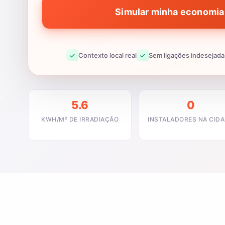
Simular minha economia 
Contexto local real
Sem ligações indesejada
5.6
0
KWH/M² DE IRRADIAÇÃO
INSTALADORES NA CID