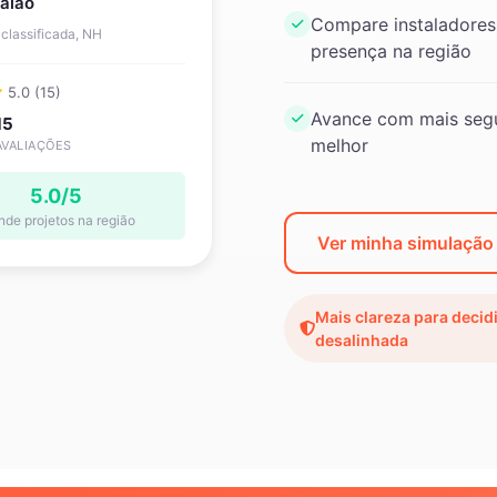
alão
Compare instaladores
classificada, NH
presença na região
5.0 (15)
Avance com mais segu
15
melhor
AVALIAÇÕES
5.0/5
nde projetos na região
Ver minha simulação
Mais clareza para decid
desalinhada