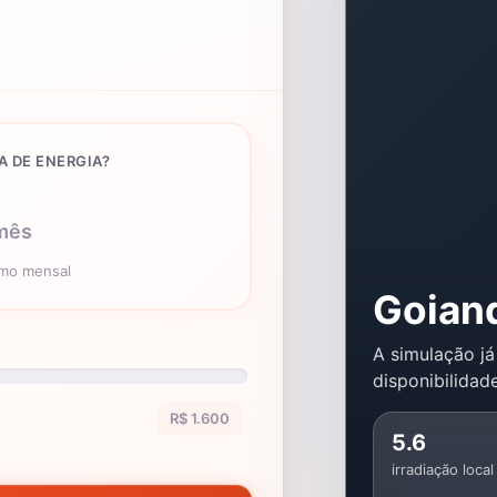
A DE ENERGIA?
mês
umo mensal
Goian
A simulação já
disponibilidade
R$ 1.600
5.6
irradiação local