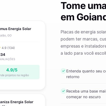
Tome uma
em Goiand
mus Energia Solar
Placas de energia sola
alão, GO
podem ter marcas, cust
empresas e instaladore
4.9 (134)
a lado para você escol
134
AVALIAÇÕES
4.9/5
Entenda quanto seu 
nde projetos na região
retorno
Receba uma base mais
começar no escuro
aniza Energia Solar