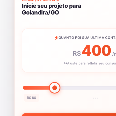
Inicie seu projeto para
Goiandira/GO
QUANTO FOI SUA ÚLTIMA CONT
400
R$
/
Ajuste para refletir seu cons
R$ 80
•••