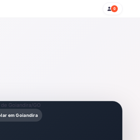
0
olar em Goiandira