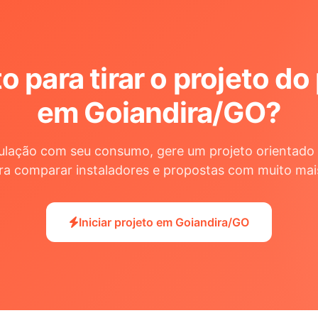
o para tirar o projeto do
em Goiandira/GO
?
ulação com seu consumo, gere um projeto orientado 
ra comparar instaladores e propostas com muito mai
Iniciar projeto em Goiandira/GO