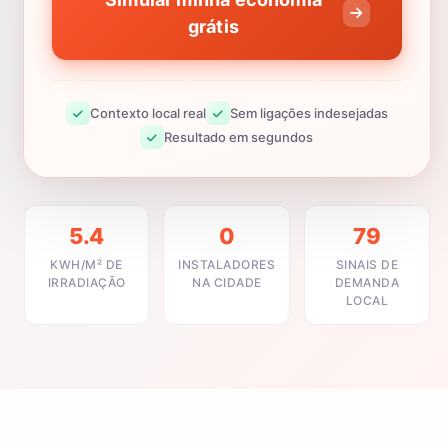
grátis
Contexto local real
Sem ligações indesejadas
Resultado em segundos
5.4
0
79
KWH/M² DE
INSTALADORES
SINAIS DE
IRRADIAÇÃO
NA CIDADE
DEMANDA
LOCAL