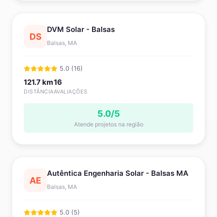
DVM Solar - Balsas
DS
Balsas, MA
5.0 (16)
121.7 km
16
DISTÂNCIA
AVALIAÇÕES
5.0/5
Atende projetos na região
Autêntica Engenharia Solar - Balsas MA
AE
Balsas, MA
5.0 (5)