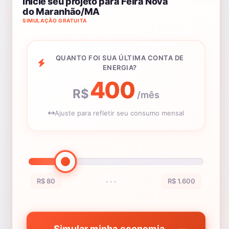
Inicie seu projeto para Feira Nova
do Maranhão/MA
SIMULAÇÃO GRATUITA
QUANTO FOI SUA ÚLTIMA CONTA DE
ENERGIA?
400
R$
/mês
Ajuste para refletir seu consumo mensal
R$ 80
R$ 1.600
•••
Simular minha economia