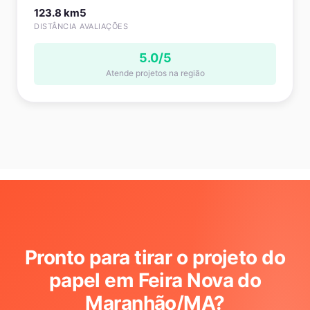
123.8 km
5
DISTÂNCIA
AVALIAÇÕES
5.0/5
Atende projetos na região
Pronto para tirar o projeto do
papel em Feira Nova do
Maranhão/MA
?