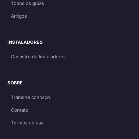
Todos os guias
Requerem dimensionamento cuidadoso
para garantir energia suficiente mesmo
Artigos
em períodos de menor geração
Qual escolher?
INSTALADORES
Para a maioria dos consumidores, o sistema
on-grid é a melhor opção
por ser mais
Cadastro de Instaladores
econômico e eficiente. O sistema off-grid só é
recomendado quando não há acesso à rede
elétrica ou quando há necessidade crítica de
SOBRE
energia durante apagões. Aprofunde nos
Trabalhe conosco
guias
on-grid e Fio B (2026)
,
energia solar
híbrida
e
off-grid
.
Contato
Termos de uso