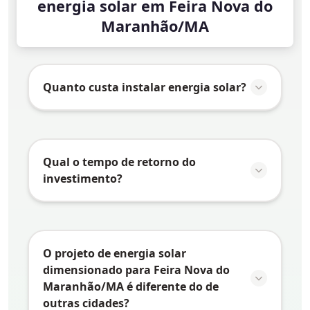
energia solar em Feira Nova do
Maranhão/MA
Quanto custa instalar energia solar?
O valor da instalação de energia solar em
Feira Nova do Maranhão/MA
varia
conforme vários fatores:
Qual o tempo de retorno do
investimento?
Consumo de energia:
Quanto maior o
consumo, maior o sistema necessário e
O tempo de retorno do investimento
maior o investimento
(payback) em energia solar depende de
Tipo de telhado:
Telhados mais
vários fatores específicos de
Feira Nova do
O projeto de energia solar
complexos podem exigir estruturas
Maranhão/MA
:
dimensionado para Feira Nova do
especiais
Maranhão/MA é diferente do de
Tarifa de energia:
Quanto maior a tarifa
Tamanho do sistema:
Sistemas
outras cidades?