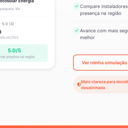
otosolar Energia
Compare instaladores
guaquara, BA
presença na região
5.0 (3)
Avance com mais segu
3
melhor
AVALIAÇÕES
5.0/5
nde projetos na região
Ver minha simulação
Mais clareza para decid
desalinhada