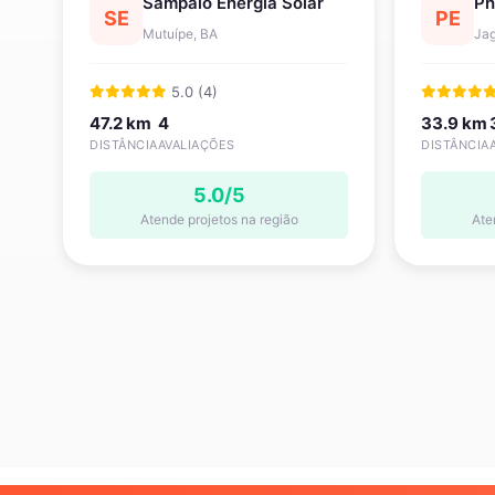
Sampaio Energia Solar
Ph
SE
PE
Mutuípe, BA
Ja
5.0 (4)
47.2 km
4
33.9 km
DISTÂNCIA
AVALIAÇÕES
DISTÂNCIA
5.0/5
Atende projetos na região
Ate