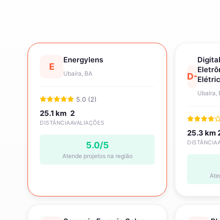
Energylens
Digita
E
Eletrô
Ubaíra, BA
D-
Elétri
Ubaíra,
5.0 (2)
25.1 km
2
DISTÂNCIA
AVALIAÇÕES
25.3 km
DISTÂNCIA
5.0/5
Atende projetos na região
Ate