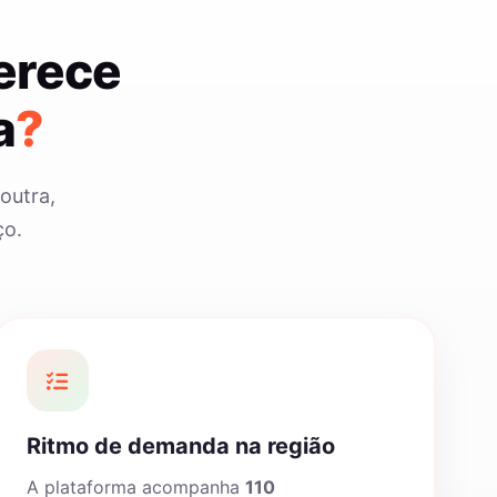
erece
a
?
outra,
ço.
Ritmo de demanda na região
A plataforma acompanha
110