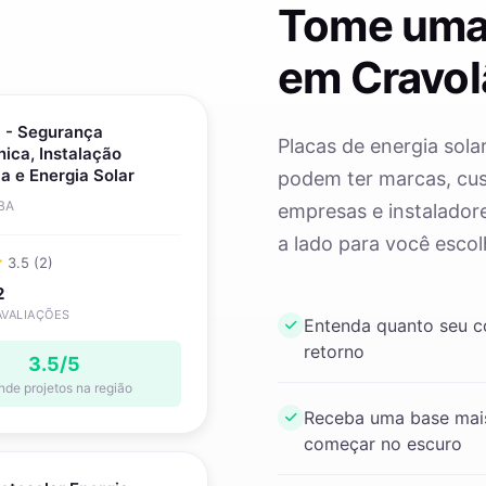
Tome uma
em Cravol
l - Segurança
Placas de energia sola
nica, Instalação
ca e Energia Solar
podem ter marcas, cust
 BA
empresas e instaladore
a lado para você escol
3.5 (2)
2
AVALIAÇÕES
Entenda quanto seu 
retorno
3.5/5
nde projetos na região
Receba uma base mais
começar no escuro