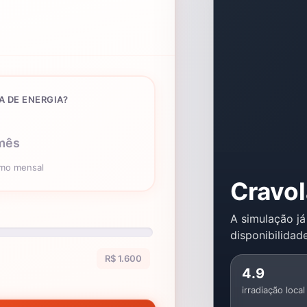
A DE ENERGIA?
mês
umo mensal
Cravo
A simulação já
disponibilidade
R$ 1.600
4.9
irradiação local